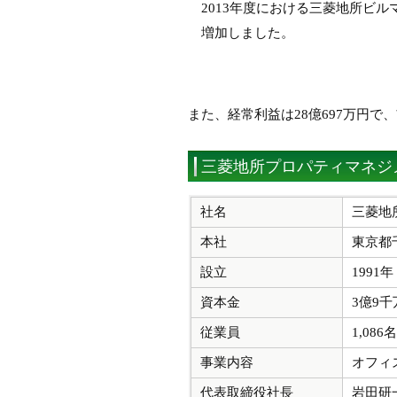
2013年度における三菱地所ビルマ
増加しました。
また、経常利益は28億697万円で、
三菱地所プロパティマネジ
社名
三菱地
本社
東京都
設立
1991
資本金
3億9千
従業員
1,08
事業内容
オフィ
代表取締役社長
岩田研