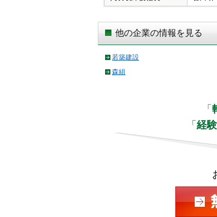
他の企業の情報を見る
若築建設
森組
「
「
経