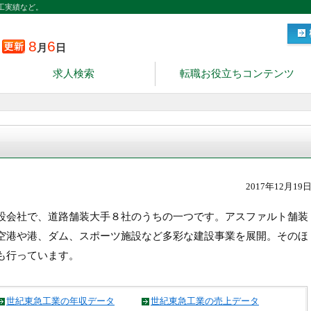
工実績など。
8
6
月
日
求人検索
転職お役立ちコンテンツ
2017年12月19
設会社で、道路舗装大手８社のうちの一つです。アスファルト舗装
空港や港、ダム、スポーツ施設など多彩な建設事業を展開。そのほ
も行っています。
世紀東急工業の年収データ
世紀東急工業の売上データ