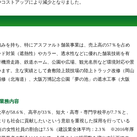
やコストアップにより減少となりました。
みを持ち、特にアスファルト舗装事業は、売上高の57％を占め
ンド対策（遮熱性）やカラー、透水性などに優れた舗装技術を有
行機滑走路、鉄道ホーム、公園や広場、観光名所など環境対応や景
います。主な実績として倉敷陸上競技場の陸上トラック改修（岡山
補修（北海道）、大阪万博記念公園「夢の池」の遮水工事（大阪
業務内容
が58.6％、高卒が33％、短大・高専・専門学校卒が7.7％と、
よりも社会に貢献したいという意欲を重視した採用を行っている
の女性社員の割合は7.5％（建設業全体平均：2.3％ ※2016年厚