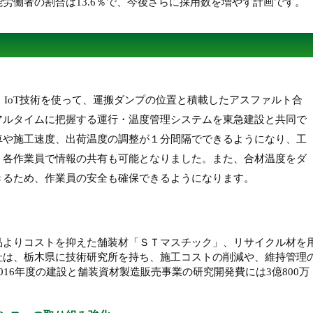
労働者の割合は13.6％で、今後さらに採用数を増やす計画です。
に、IoT技術を使って、運搬ダンプの位置と積載したアスファルト合
アルタイムに把握する運行・温度管理システムを東急建設と共同で
車や施工速度、出荷温度の調整が１分間隔でできるようになり、工
。各作業員で情報の共有も可能となりました。また、合材温度をダ
きるため、作業員の安全も確保できるようになります。
品よりコストを抑えた舗装材「ＳＴマスチック」、リサイクル材を
社は、栃木県に技術研究所を持ち、施工コストの削減や、維持管理
16年度の建設と舗装資材製造販売事業の研究開発費には3億800万