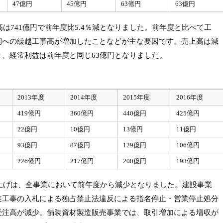
47億円
45億円
63億円
63億円
高は741億円で前年度比5.4％減となりました。前年度と比べて工
期への繰越工事高が増加したことなどが主な要因です。売上高は減
、経常利益は前年度と同じ63億円となりました。
2013年度
2014年度
2015年度
2016年度
419億円
360億円
440億円
425億円
22億円
10億円
13億円
11億円
93億円
87億円
129億円
106億円
226億円
217億円
200億円
198億円
り上げは、全事業において前年度から減少となりました。建設事業
装工事の入札による独占禁止法違反による指名停止・営業停止処分
受注高が減少。舗装資材製造販売事業では、取引増加による増収が