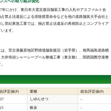
ンスへの取り組み強化
017年にかけ、東日本大震災復旧舗装工事の入札やアスファルト合
独占禁止法違反による排除措置命令などを他の道路舗装大手会社と
連し世紀東急工業では、独占禁止法違反の再発防止とコンプライア
ています。
には、宮古港藤原地区野積場舗装復旧（岩手県）、相馬福島道路楢
、大井埠頭シャーシープール整備工事（東京都）、関西国際空港整
す。
合評定値(P)
業種
総合評定値(P)
しゆんせつ
37
-
板金
25
-