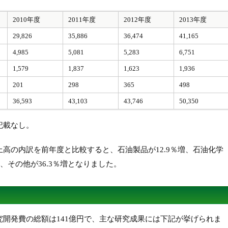
2010年度
2011年度
2012年度
2013年度
29,826
35,886
36,474
41,165
4,985
5,081
5,283
6,751
1,579
1,837
1,623
1,936
201
298
365
498
36,593
43,103
43,746
50,350
記載なし。
上高の内訳を前年度と比較すると、石油製品が12.9％増、石油化学
％増、その他が36.3％増となりました。
研究開発費の総額は141億円で、主な研究成果には下記が挙げられま