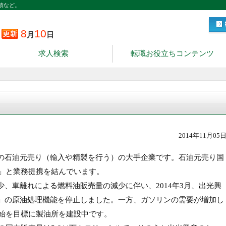
績など。
8
10
月
日
求人検索
転職お役立ちコンテンツ
2014年11月05
の石油元売り（輸入や精製を行う）の大手企業です。石油元売り国
ス」と業務提携を結んでいます。
、車離れによる燃料油販売量の減少に伴い、2014年3月、出光興
」の原油処理機能を停止しました。一方、ガソリンの需要が増加し
開始を目標に製油所を建設中です。