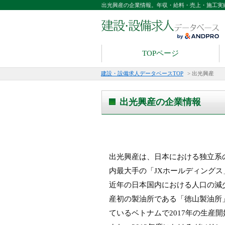
出光興産の企業情報。年収・給料・売上・施工実
TOPページ
建設・設備求人データベースTOP
>
出光興産
出光興産の企業情報
出光興産は、日本における独立系
内最大手の「JXホールディング
近年の日本国内における人口の減少
産初の製油所である「徳山製油所
ているベトナムで2017年の生産