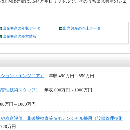
ンの国内販売量は5,644万キロリットルで、そのうち出光興産のシェ
出光興産の年収データ
出光興産の売上データ
出光興産の基本情報
クション・エンジニア）
年収 490万円～850万円
備管理技術スタッフ）
年収 600万円～1000万円
00万円～1000万円
査や寿命評価、非破壊検査等※ポテンシャル採用（設備管理技術
720万円