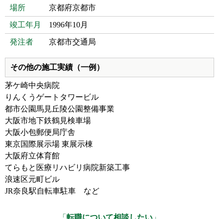
場所
京都府京都市
竣工年月
1996年10月
発注者
京都市交通局
その他の施工実績（一例）
茅ケ崎中央病院
りんくうゲートタワービル
都市公園馬見丘陵公園整備事業
大阪市地下鉄鶴見検車場
大阪小包郵便局庁舎
東京国際展示場 東展示棟
大阪府立体育館
てらもと医療リハビリ病院新築工事
浪速区元町ビル
JR奈良駅自転車駐車 など
「
転職について相談したい
」