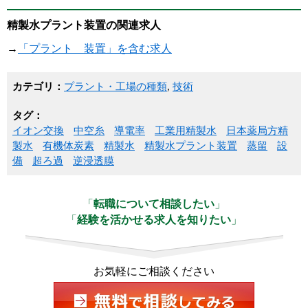
精製水プラント装置の関連求人
→
「プラント 装置」を含む求人
カテゴリ：
プラント・工場の種類
,
技術
タグ：
イオン交換
中空糸
導電率
工業用精製水
日本薬局方精
製水
有機体炭素
精製水
精製水プラント装置
蒸留
設
備
超ろ過
逆浸透膜
「
転職について相談したい
」
「
経験を活かせる求人を知りたい
」
お気軽にご相談ください