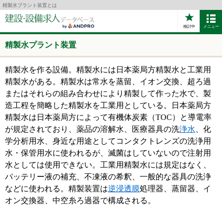
精製水プラント装置とは
検討中
メニュー
精製水プラント装置
精製水を作る設備。精製水には日本薬局方精製水と工業用
精製水がある。精製水は常水を蒸留、イオン交換、超ろ過
またはそれらの組み合わせにより精製して作った水で、製
造工程を簡略した精製水を工業用としている。日本薬局方
精製水は日本薬局方によって有機体炭素（TOC）と導電率
が規定されており、薬品の溶解水、医療器具の洗
浄水
、化
学分析用水、身近な用途としてコンタクトレンズの洗浄用
水・保管用水に使われるが、滅菌はしていないので注射用
水としては使用できない。工業用精製水には規定はなく、
バッテリー液の補充、不凍液の希釈、一般的な器具の洗浄
などに使われる。精製装置は
逆浸透膜
処理器、蒸留器、イ
オン交換器、中空糸ろ過器で構成される。