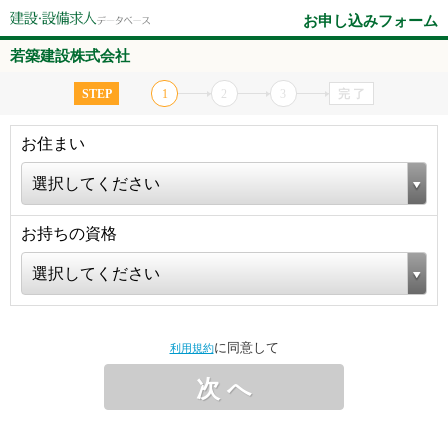
お申し込みフォーム
若築建設株式会社
STEP
1
2
3
完 了
お住まい
選択してください
お持ちの資格
選択してください
に同意して
利用規約
次 へ