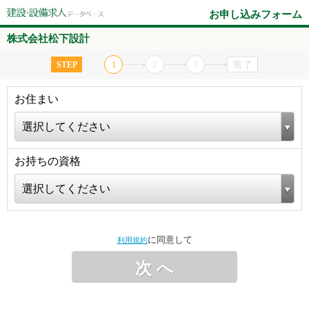
お申し込みフォーム
株式会社松下設計
STEP
1
2
3
完 了
お住まい
選択してください
お持ちの資格
選択してください
に同意して
利用規約
次 へ