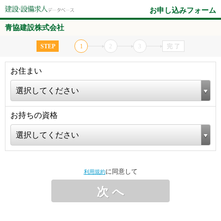
お申し込みフォーム
青協建設株式会社
STEP
1
2
3
完 了
お住まい
選択してください
お持ちの資格
選択してください
に同意して
利用規約
次 へ