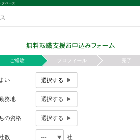
ータベース
ご経験
プロフィール
完了
まい
勤務地
選択する
岩手県
岩手県
1級建築施工管理技士補
宮城県
宮城県
秋田県
秋田県
2級建築施
山形県
山形県
ちの資格
選択する
1級土木施工管理技士補
2級土木施
○○株式会社で8年間、複合ビルや病院の
士
1級電気工事施工管理技士補
2級電気工
社数
社