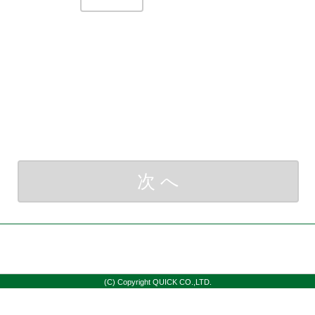
常用電源装置の設置工事で施工管理を担
群馬県
群馬県
1級管工事施工管理技士補
埼玉県
埼玉県
千葉県
千葉県
2級管工事
東京都
東京都
その前は△△株式会社で5年間、□□県庁
理技士
1級電気通信工事施工管理技士補
2級電気通
施工管理を担当しました。
置）
監理技術者（清掃）
監理技術者
石川県
石川県
監理技術者（その他）
福井県
福井県
山梨県
山梨県
第1種電気工
長野県
長野県
反映する
愛知県
愛知県
三重県
三重県
次 へ
第2種電気主任技術者
第3種電気
消防設備士（甲種・乙種）
建築物環境
決 定
決 定
決 定
大阪府
大阪府
1級ボイラー技士
兵庫県
兵庫県
奈良県
奈良県
ボイラー・
和歌山県
和歌山県
(C) Copyright QUICK CO.,LTD.
岡山県
岡山県
2級建築士
広島県
広島県
山口県
山口県
設備設計1
徳島県
徳島県