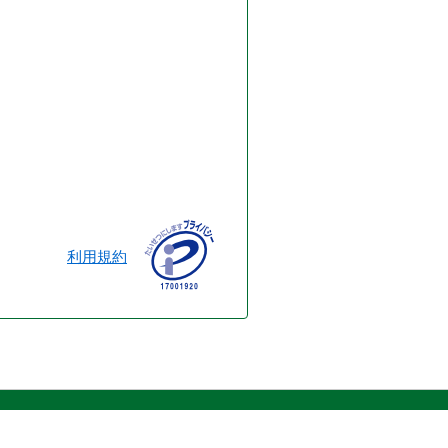
当しています。
施工管理技士
神奈川県
神奈川県
などの電気設備の
信工事施工管理技士
（電気通信）
事士
主任技術者
利用規約
衛生管理技術者
タービン主任技術者
級建築士
香川県
香川県