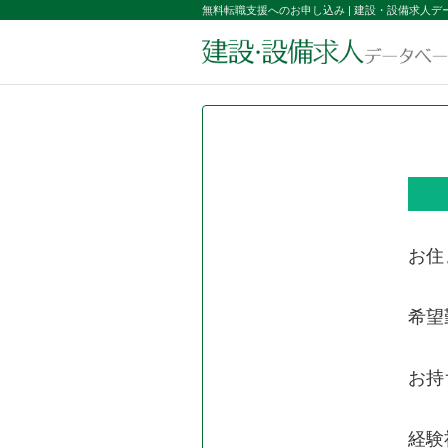
無料転職支援へのお申し込み | 建設・設備求人デ
お住
希望
北海道・東北
北海道・東北
施工管理系
北海道
北海道
1級建築施工管理技士
青森県
青森県
お持
1級土木施工管理技士
施工管理系
関東
関東
1級電気工事施工管理技
経験