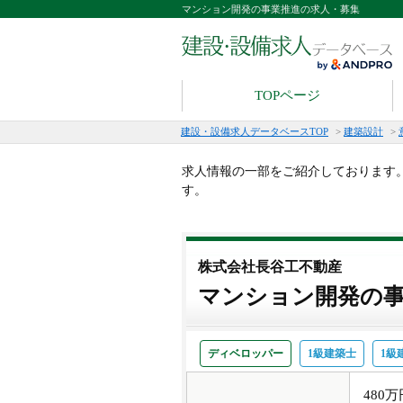
マンション開発の事業推進の求人・募集
TOPページ
建設・設備求人データベースTOP
>
建築設計
>
求人情報の一部をご紹介しております
す。
株式会社長谷工不動産
マンション開発の
ディベロッパー
1級建築士
1級
480