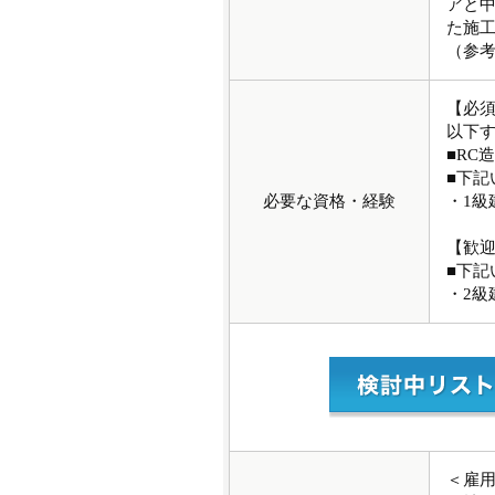
アと
た施
（参考URL
【必
以下
■RC
■下記
必要な資格・経験
・1級
【歓
■下記
・2級
＜雇