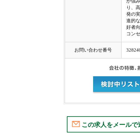
が強み
り、
発の
進的
好者
コン
お問い合わせ番号
32824
この求人をメールで