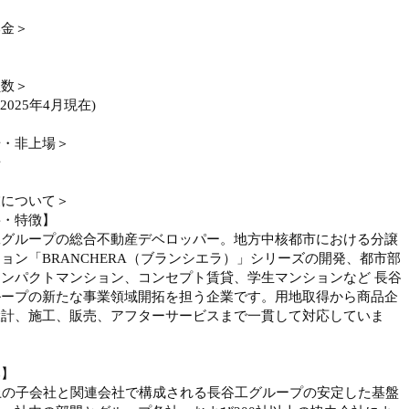
本金＞
員数＞
(2025年4月現在)
場・非上場＞
場
業について＞
要・特徴】
工グループの総合不動産デベロッパー。地方中核都市における分譲
ョン「BRANCHERA（ブランシエラ）」シリーズの開発、都市部
ンパクトマンション、コンセプト賃貸、学生マンションなど 長谷
ループの新たな事業領域開拓を担う企業です。用地取得から商品企
設計、施工、販売、アフターサービスまで一貫して対応していま
み】
上の子会社と関連会社で構成される長谷工グループの安定した基盤