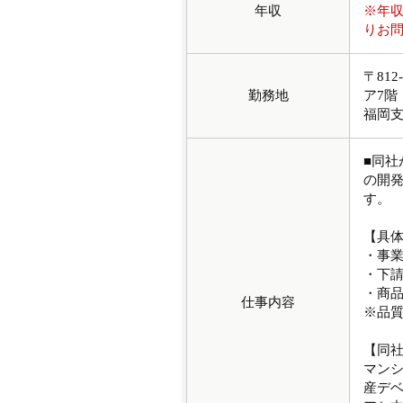
年収
※年
りお
〒81
勤務地
ア7階
福岡
■同
の開
す。
【具
・事
・下
・商
仕事内容
※品
【同
マンシ
産デ