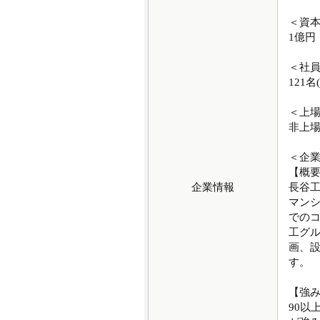
＜資
1億円
＜社
121名
＜上
非上
＜企
【概
企業情報
長谷
マンシ
でのコ
工グ
画、
す。
【強
90以