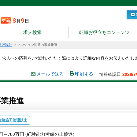
8
9
月
日
求人検索
転職お役立ちコンテンツ
意匠設計
>
マンション開発の事業推進
。求人への応募をご検討いただく際にはより詳細な内容をお伝えいたし
メールで送る
印刷する
情報確認日
2026/7
事業推進
建築施工管理技士
万円～780万円 (経験能力考慮の上優遇)