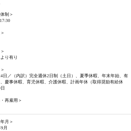
員
務体制＞
17:30
張＞
勤＞
により有り
日＞
24日／（内訳）完全週休2日制（土日）、夏季休暇、年末年始、有
暇、慶事休暇、育児休暇、介護休暇、計画年休（取得奨励有給休
0日
年・再雇用＞
立年月＞
年9月