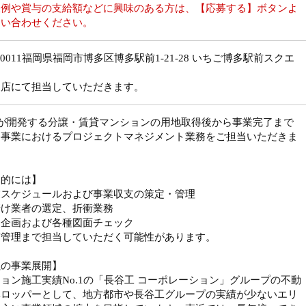
収例や賞与の支給額などに興味のある方は、【応募する】ボタンよ
問い合わせください。
2-0011福岡県福岡市博多区博多駅前1-21-28 いちご博多駅前スクエ
支店にて担当していただきます。
社が開発する分譲・賃貸マンションの用地取得後から事業完了まで
発事業におけるプロジェクトマネジメント業務をご担当いただきま
体的には】
業スケジュールおよび事業収支の策定・管理
請け業者の選定、折衝業務
品企画および各種図面チェック
質管理まで担当していただく可能性があります。
社の事業展開】
ョン施工実績No.1の「長谷工 コーポレーション」グループの不動
ベロッパーとして、地方都市や長谷工グループの実績が少ないエリ