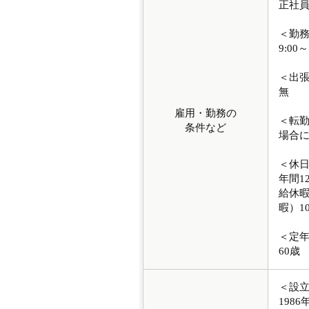
正社
＜勤
9:00～
＜出
無
雇用・勤務の
＜転
条件など
場合
＜休
年間1
給休
暇）1
＜定
60歳
＜設
1986