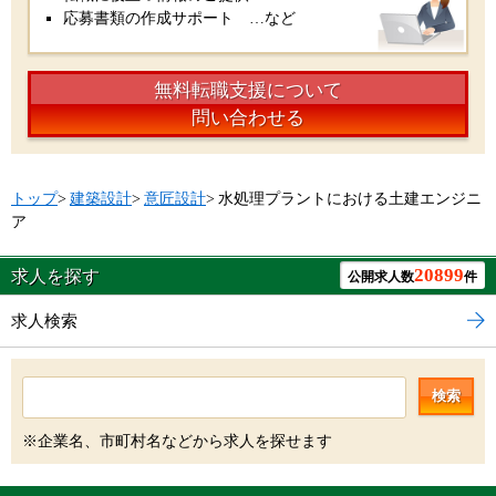
応募書類の作成サポート …など
無料転職支援について
問い合わせる
トップ
>
建築設計
>
意匠設計
>
水処理プラントにおける土建エンジニ
ア
20899
求人を探す
公開求人数
件
求人検索
検索
※企業名、市町村名などから求人を探せます