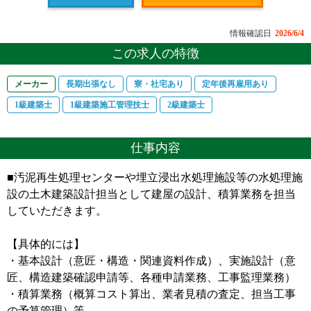
情報確認日
2026/6/4
この求人の特徴
メーカー
長期出張なし
寮・社宅あり
定年後再雇用あり
1級建築士
1級建築施工管理技士
2級建築士
仕事内容
■汚泥再生処理センターや埋立浸出水処理施設等の水処理施
設の土木建築設計担当として建屋の設計、積算業務を担当
していただきます。
【具体的には】
・基本設計（意匠・構造・関連資料作成）、実施設計（意
匠、構造建築確認申請等、各種申請業務、工事監理業務）
・積算業務（概算コスト算出、業者見積の査定、担当工事
の予算管理）等