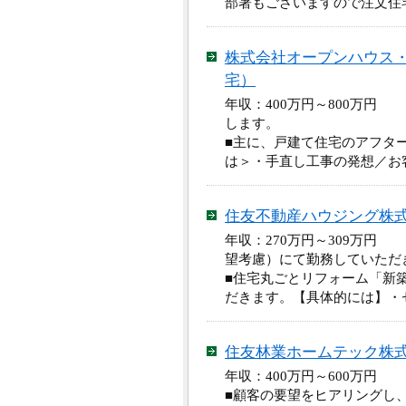
部署もございますので注文住
株式会社オープンハウス
宅）
年収：400万円～800万円
します。
■主に、戸建て住宅のアフタ
は＞・手直し工事の発想／お
住友不動産ハウジング株式
年収：270万円～309万円
望考慮）にて勤務していただ
■住宅丸ごとリフォーム「新
だきます。【具体的には】・
住友林業ホームテック株
年収：400万円～600万円
■顧客の要望をヒアリングし