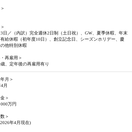
勤＞
日＞
23日／（内訳）完全週休2日制（土日祝）、GW、夏季休暇、年末
有給休暇（初年度10日）、創立記念日、シーズンホリデー、慶
その他特別休暇
年・再雇用＞
0歳、定年後の再雇用有り
立年月＞
年4月
本金＞
，000万円
員数＞
(2026年4月現在)