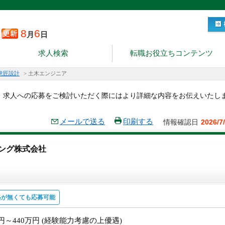
8
6
月
日
求人検索
転職お役立ちコンテンツ
意匠設計
>
土木エンジニア
。求人への応募をご検討いただく際にはより詳細な内容をお伝えいたし
メールで送る
印刷する
情報確認日
2026/7
ング株式会社
格が無くても応募可能
万円～440万円 (経験能力考慮の上優遇)