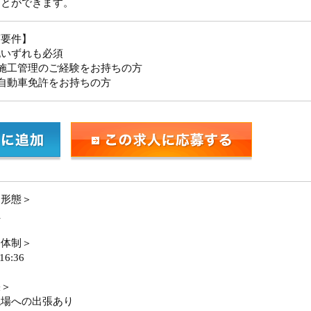
ことができます。
須要件】
記いずれも必須
施工管理のご経験をお持ちの方
自動車免許をお持ちの方
用形態＞
員
務体制＞
16:36
張＞
現場への出張あり