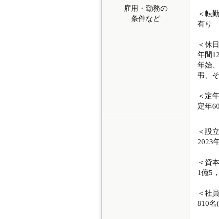
雇用・勤務の
＜転
条件など
有り
＜休
年間1
年始、
弔、
＜定
定年6
＜設
2023
＜資
1億5
＜社
810名