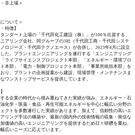
場・非上場＞
場
業について＞
要・特徴】
タンダート上場の「千代田化工建設（株）」が100％出資する、
ジニアリング会社。同グループの3社（千代田工商・千代田システ
ノロジーズ・千代田テクノエース）が合併し、2023年4月に設立
ました。プラントエンジニアリングを遂行する「エンジニアリング
」「ライフサイエンスプロジェクト本部」「エネルギー・環境プロ
クト本部」「電力・制御プロジェクト本部」「事業所統括本部」を
ており、プラントの企画提案から建設、現場管理・メンテナンスま
軟なワンストップサービスを提供しています。
み】
とする企業の時代から積み重ねてきた実績が強み。エネルギー・石
石油化学・医薬・食品・再生可能エネルギーを中心に幅広い分野の
ジェクトを多数遂行した実績があります。加えて、信頼性の高いエ
ニアリング手法の構築や、最新の国内外の技術情報の収集・発信な
付加価値の高いエンジニアリングを提供するため日々研鑽を重ね、
の幅広いニーズに応えています。