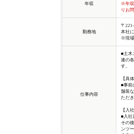
年収
※年
りお
〒22
勤務地
本社
※現
■土
連の
す。
【具
■事
舗装
仕事内容
ただ
【入
■入
その
ンツー