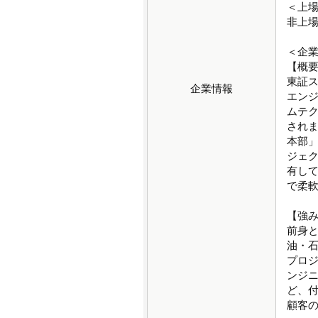
＜上
非上
＜企
【概
東証ス
企業情報
エン
ムテク
され
本部
ジェ
有し
で柔
【強
前身
油・
プロ
ンジ
ど、
顧客