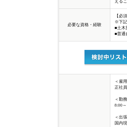
える
【必
※下
必要な資格・経験
■土木
■普通
＜雇
正社
＜勤
8:00～
＜出
国内