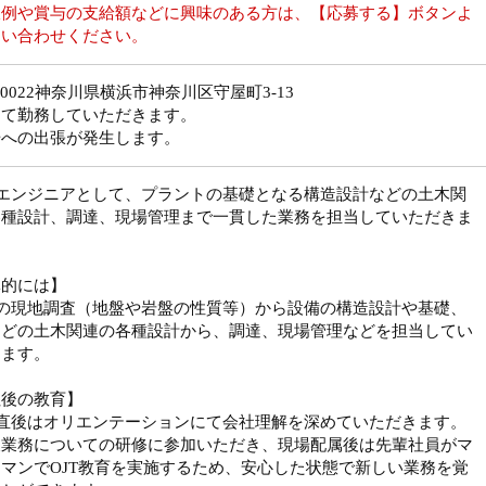
収例や賞与の支給額などに興味のある方は、【応募する】ボタンよ
問い合わせください。
1-0022神奈川県横浜市神奈川区守屋町3-13
にて勤務していただきます。
場への出張が発生します。
木エンジニアとして、プラントの基礎となる構造設計などの土木関
各種設計、調達、現場管理まで一貫した業務を担当していただきま
体的には】
前の現地調査（地盤や岩盤の性質等）から設備の構造設計や基礎、
などの土木関連の各種設計から、調達、現場管理などを担当してい
きます。
社後の教育】
社直後はオリエンテーションにて会社理解を深めていただきます。
後業務についての研修に参加いただき、現場配属後は先輩社員がマ
マンでOJT教育を実施するため、安心した状態で新しい業務を覚