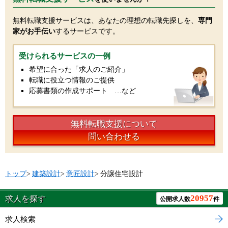
無料転職支援サービスは、あなたの理想の転職先探しを、
専門
家がお手伝い
するサービスです。
受けられるサービスの一例
希望に合った「求人のご紹介」
転職に役立つ情報のご提供
応募書類の作成サポート …など
無料転職支援について
問い合わせる
トップ
>
建築設計
>
意匠設計
>
分譲住宅設計
20957
求人を探す
公開求人数
件
求人検索