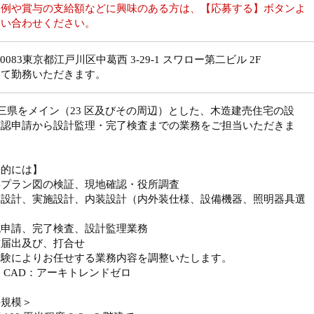
収例や賞与の支給額などに興味のある方は、【応募する】ボタンよ
問い合わせください。
-0083東京都江戸川区中葛西 3-29-1 スワロー第二ビル 2F
にて勤務いただきます。
三県をメイン（23 区及びその周辺）とした、木造建売住宅の設
確認申請から設計監理・完了検査までの業務をご担当いただきま
体的には】
存プラン図の検証、現地確認・役所調査
本設計、実施設計、内装設計（内外装仕様、設備機器、照明器具選
）
認申請、完了検査、設計監理業務
種届出及び、打合せ
経験によりお任せする業務内容を調整いたします。
 CAD：アーキトレンドゼロ
件規模＞