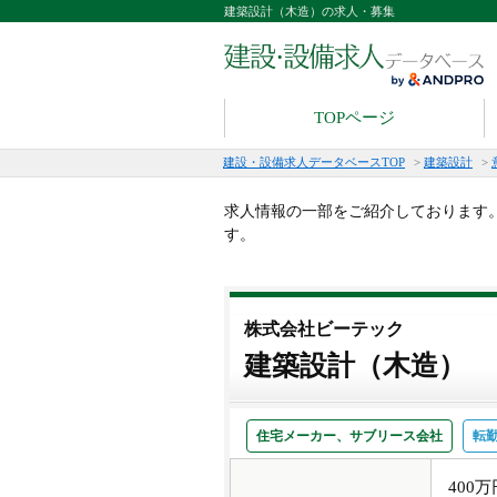
建築設計（木造）の求人・募集
TOPページ
建設・設備求人データベースTOP
>
建築設計
>
求人情報の一部をご紹介しております
す。
株式会社ビーテック
建築設計（木造）
住宅メーカー、サブリース会社
転
400