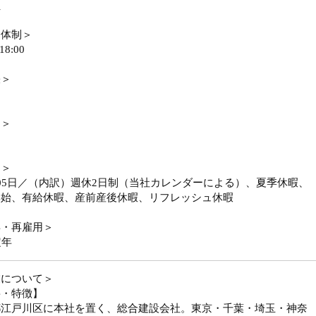
員
務体制＞
18:00
張＞
勤＞
日＞
05日／（内訳）週休2日制（当社カレンダーによる）、夏季休暇、
年始、有給休暇、産前産後休暇、リフレッシュ休暇
年・再雇用＞
定年
業について＞
要・特徴】
都江戸川区に本社を置く、総合建設会社。東京・千葉・埼玉・神奈