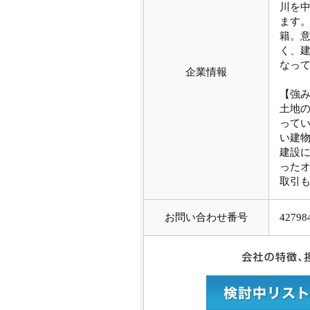
川を
ます
籍。
く、
なっ
企業情報
【強
土地
って
い建
建設
った
取引
お問い合わせ番号
42798