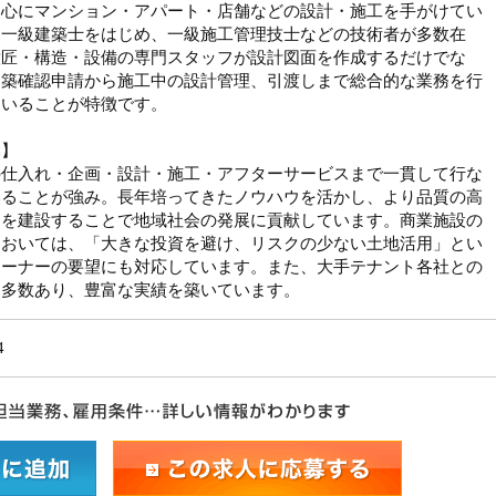
中心にマンション・アパート・店舗などの設計・施工を手がけてい
。一級建築士をはじめ、一級施工管理技士などの技術者が多数在
意匠・構造・設備の専門スタッフが設計図面を作成するだけでな
建築確認申請から施工中の設計管理、引渡しまで総合的な業務を行
ていることが特徴です。
み】
の仕入れ・企画・設計・施工・アフターサービスまで一貫して行な
いることが強み。長年培ってきたノウハウを活かし、より品質の高
物を建設することで地域社会の発展に貢献しています。商業施設の
においては、「大きな投資を避け、リスクの少ない土地活用」とい
オーナーの要望にも対応しています。また、大手テナント各社との
も多数あり、豊富な実績を築いています。
4