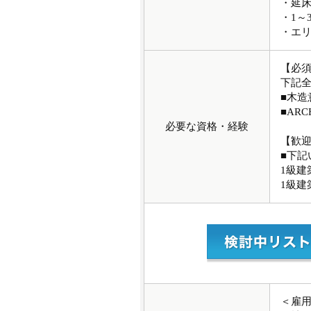
・延床
・1～
・エリ
【必
下記
■木
■AR
必要な資格・経験
【歓
■下記
1級建
1級建
＜雇