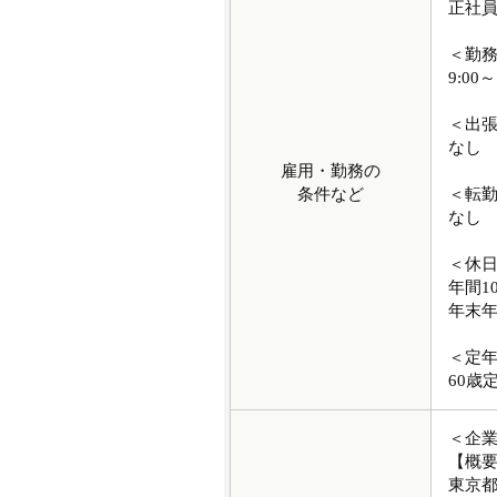
正社
＜勤
9:00～
＜出
なし
雇用・勤務の
条件など
＜転
なし
＜休
年間1
年末
＜定
60歳
＜企
【概
東京