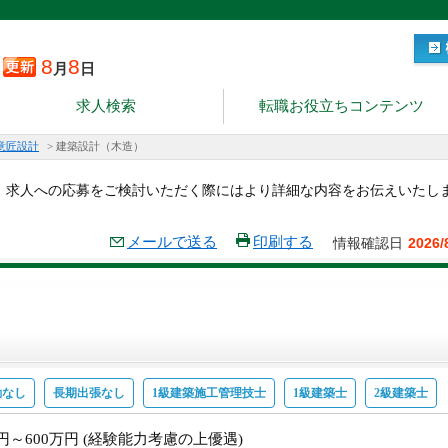
8
8
月
日
求人検索
転職お役立ちコンテンツ
意匠設計
>
建築設計（木造）
。求人への応募をご検討いただく際にはより詳細な内容をお伝えいたし
メールで送る
印刷する
情報確認日
2026/
勤なし
長期出張なし
1級建築施工管理技士
1級建築士
2級建築士
万円～600万円 (経験能力考慮の上優遇)