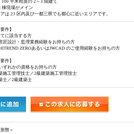
 100 平米程度の 2～3 階建て
3 棟現場がメイン
アは 23 区内及び一都三県でも都心に近いエリアです。
須要件】
全てに該当する方
造意匠設計・監理業務経験をお持ちの方
CHITREND ZEROあるいはJWCAD のご使用経験をお持ちの方
迎要件】
いずれかの資格をお持ちの方
築施工管理技士／2級建築施工管理技士
築士／2級建築士
用形態＞