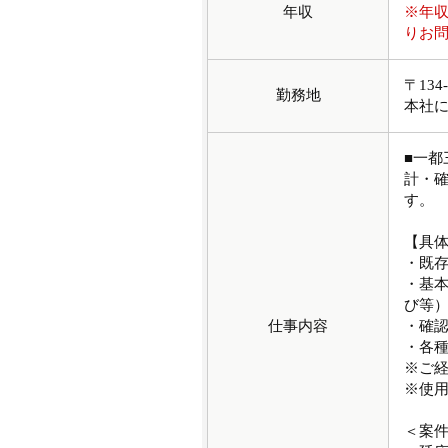
年収
※年
りお
〒134
勤務地
本社
■一都
計・
す。
【具
・既
・基
び等
仕事内容
・確
・各
※ご
※使用
＜案