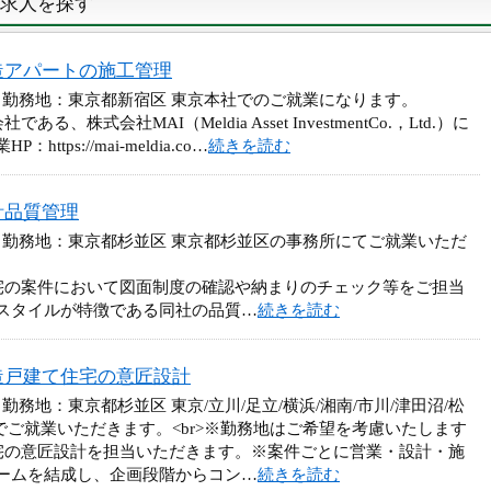
求人を探す
造アパートの施工管理
 勤務地：東京都新宿区 東京本社でのご就業になります。
株式会社MAI（Meldia Asset InvestmentCo.，Ltd.）に
ps://mai-meldia.co…
続きを読む
計品質管理
 勤務地：東京都杉並区 東京都杉並区の事務所にてご就業いただ
宅の案件において図面制度の確認や納まりのチェック等をご担当
スタイルが特徴である同社の品質…
続きを読む
造戸建て住宅の意匠設計
勤務地：東京都杉並区 東京/立川/足立/横浜/湘南/市川/津田沼/松
かでご就業いただきます。<br>※勤務地はご希望を考慮いたします
宅の意匠設計を担当いただきます。※案件ごとに営業・設計・施
ームを結成し、企画段階からコン…
続きを読む