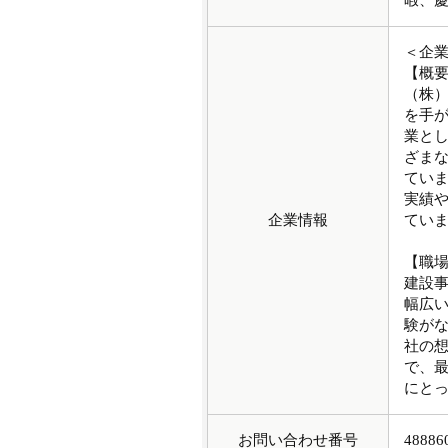
暇、
＜企
【概
（株）
を手が
業とし
ざま
ていま
実績
企業情報
てい
【職
建設事
幅広い
験が
社の想
で、
にと
お問い合わせ番号
48886