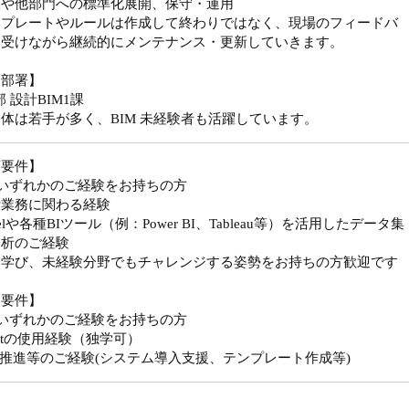
課や他部門への標準化展開、保守・運用
ンプレートやルールは作成して終わりではなく、現場のフィードバ
を受けながら継続的にメンテナンス・更新していきます。
属部署】
部 設計BIM1課
体は若手が多く、BIM 未経験者も活躍しています。
須要件】
いずれかのご経験をお持ちの方
計業務に関わる経験
celや各種BIツール（例：Power BI、Tableau等）を活用したデータ集
分析のご経験
ら学び、未経験分野でもチャレンジする姿勢をお持ちの方歓迎です
迎要件】
記いずれかのご経験をお持ちの方
vitの使用経験（独学可）
M推進等のご経験(システム導入支援、テンプレート作成等)