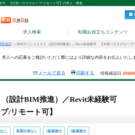
未経験可 【大和ハウスグループ/リモート可】の求人・募集
8
8
月
日
求人検索
転職お役立ちコンテンツ
意匠設計
>
BIMスペシャリスト（設計BIM推進）／Revit未経験可 【大和ハウスグループ
。求人への応募をご検討いただく際にはより詳細な内容をお伝えいたし
メールで送る
印刷する
情報確認日
2026/
（設計BIM推進）／Revit未経験可
プ/リモート可】
勤なし
長期出張なし
1級建築士
2級建築士