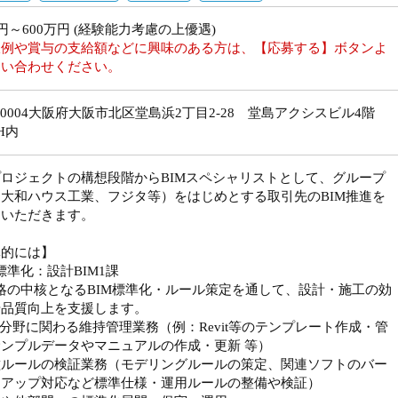
万円～600万円 (経験能力考慮の上優遇)
収例や賞与の支給額などに興味のある方は、【応募する】ボタンよ
問い合わせください。
0-0004大阪府大阪市北区堂島浜2丁目2-28 堂島アクシスビル4階
H内
ロジェクトの構想段階からBIMスペシャリストとして、グループ
大和ハウス工業、フジタ等）をはじめとする取引先のBIM推進を
ていただきます。
体的には】
M標準化：設計BIM1課
略の中核となるBIM標準化・ルール策定を通して、設計・施工の効
や品質向上を支援します。
M分野に関わる維持管理業務（例：Revit等のテンプレート作成・管
ンプルデータやマニュアルの作成・更新 等）
種ルールの検証業務（モデリングルールの策定、関連ソフトのバー
ンアップ対応など標準仕様・運用ルールの整備や検証）