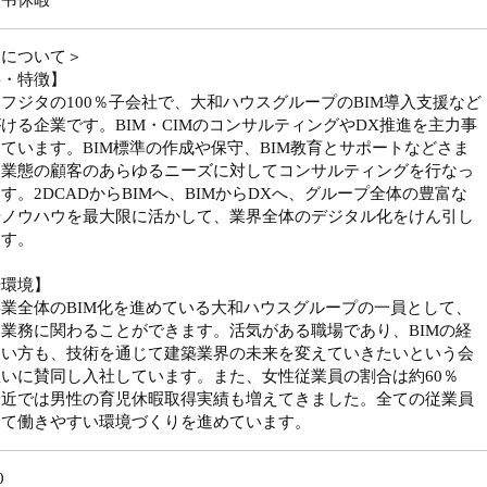
慶弔休暇
業について＞
要・特徴】
フジタの100％子会社で、大和ハウスグループのBIM導入支援など
ける企業です。BIM・CIMのコンサルティングやDX推進を主力事
ています。BIM標準の作成や保守、BIM教育とサポートなどさま
な業態の顧客のあらゆるニーズに対してコンサルティングを行なっ
す。2DCADからBIMへ、BIMからDXへ、グループ全体の豊富な
やノウハウを最大限に活かして、業界全体のデジタル化をけん引し
ます。
場環境】
業全体のBIM化を進めている大和ハウスグループの一員として、
業務に関わることができます。活気がある職場であり、BIMの経
ない方も、技術を通じて建築業界の未来を変えていきたいという会
いに賛同し入社しています。また、女性従業員の割合は約60％
最近では男性の育児休暇取得実績も増えてきました。全ての従業員
って働きやすい環境づくりを進めています。
0