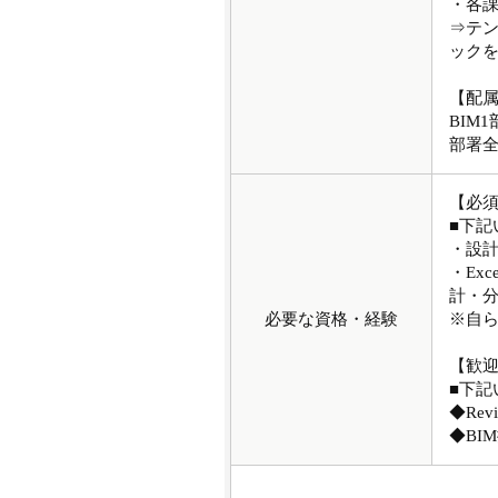
・各
⇒テ
ック
【配
BIM1
部署全
【必
■下記
・設
・Ex
計・
必要な資格・経験
※自
【歓
■下
◆Re
◆BI