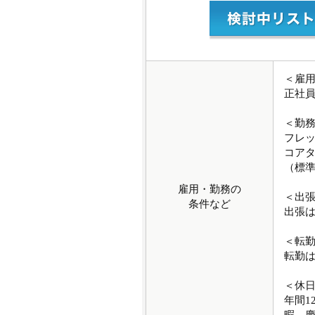
＜雇
正社
＜勤
フレ
コアタイ
（標準
雇用・勤務の
＜出
条件など
出張
＜転
転勤
＜休
年間1