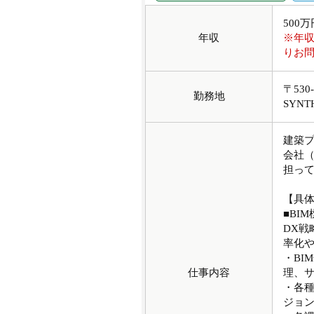
500
年収
※年
りお
〒53
勤務地
SYNT
建築プ
会社（
担っ
【具
■BI
DX戦
率化
・BI
仕事内容
理、サ
・各
ジョ