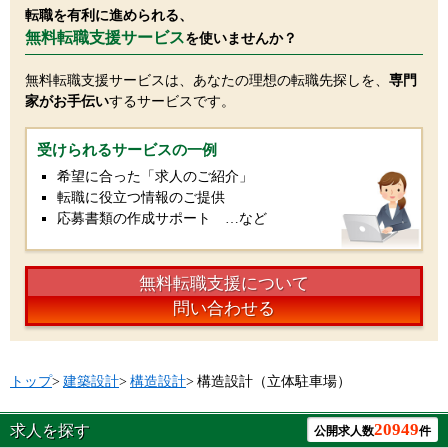
転職を有利に進められる、
無料転職支援サービス
を使いませんか？
無料転職支援サービスは、あなたの理想の転職先探しを、
専門
家がお手伝い
するサービスです。
受けられるサービスの一例
希望に合った「求人のご紹介」
転職に役立つ情報のご提供
応募書類の作成サポート …など
無料転職支援について
問い合わせる
トップ
>
建築設計
>
構造設計
>
構造設計（立体駐車場）
20949
求人を探す
公開求人数
件