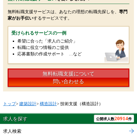
無料転職支援サービスは、あなたの理想の転職先探しを、
専門
家がお手伝い
するサービスです。
受けられるサービスの一例
希望に合った「求人のご紹介」
転職に役立つ情報のご提供
応募書類の作成サポート …など
無料転職支援について
問い合わせる
トップ
>
建築設計
>
構造設計
>
技術支援（構造設計）
20914
求人を探す
公開求人数
件
求人検索