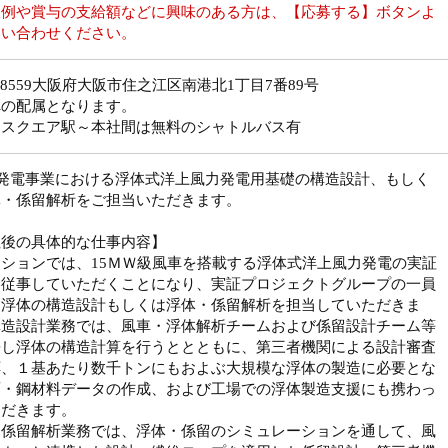
収例や賞与の支給額などに興味のある方は、【応募する】ボタンよ
問い合わせください。
9-8559大阪府大阪市住之江区南港北1丁目7番89号
への配属となります。
モスクエア駅～本社間は無料のシャトルバス有
力発電事業における浮体式洋上風力発電用基礎の構造設計、もしく
体・係留解析をご担当いただきます。
社後の具体的な仕事内容】
ションでは、15ＭＷ級風車を搭載する浮体式洋上風力発電の実証
に従事していただくことになり、実証プロジェクトグループの一員
て浮体の構造設計もしくは浮体・係留解析を担当していただきま
構造設計業務では、風車・浮体解析チームおよび係留設計チーム等
携し浮体の構造計算を行うととともに、第三者機関による設計審査
応、１基あたり数千トンにもおよぶ大規模な浮体の製造に必要とな
面・鋼材料データの作成、および工場での浮体製造支援にも携わっ
ただきます。
・係留解析業務では、浮体・係留のシミュレーションを通して、風