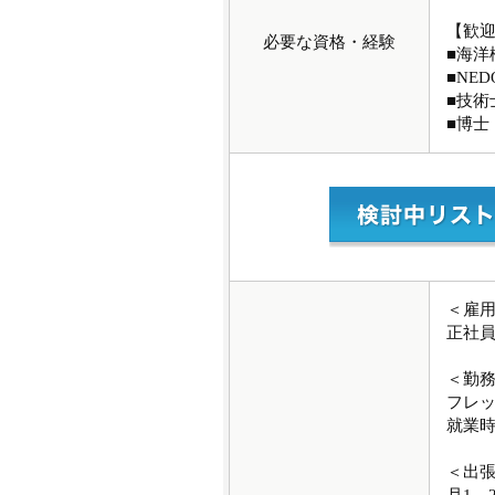
【歓
必要な資格・経験
■海洋
■NE
■技術
■博士
＜雇
正社
＜勤
フレ
就業時間
＜出