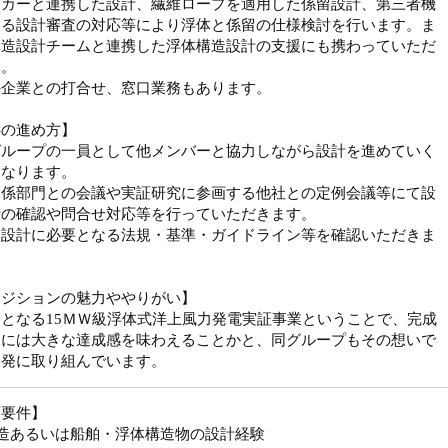
ーカーと連携した設計、繊維ロープを適用した係留設計、第三者機
よる設計審査の対応等により浮体と係留の仕様検討を行います。ま
構造設計チームと連携した浮体構造設計の支援にも携わっていただ
す。
外企業との打合せ、窓口業務もあります。
事の進め方】
グループの一員として他メンバーと協力しながら設計を進めていく
になります。
関係部門との会議や実証研究に参画する他社との定例会議等にて設
針の確認や問合せ対応等を行っていただきます。
、設計に必要となる法規・基準・ガイドライン等を確認いただきま
ポジションの魅力ややりがい】
となる15ＭＷ級浮体式洋上風力発電実証事業ということで、完成
暁には大きな達成感を味わえることかと、同グループもその想いで
開発に取り組んでいます。
須要件】
構造あるいは船舶・浮体構造物の設計経験