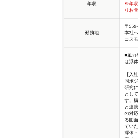
年収
※年
りお
〒55
勤務地
本社
コス
■風
は浮
【入
同ポジ
研究
とし
す。
と連
の対
る図
てい
浮体