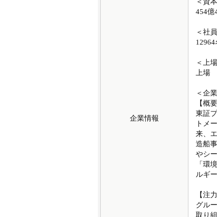
＜資
454億
＜社
1296
＜上
上場
＜企
【概
東証
企業情報
トメー
来、エ
造船
やシ
「環
ルギ
【注
グル
取り