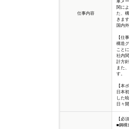
車メ
関に
仕事内容
た、
きま
国内
【仕
構造
こと
社内
計方
また
す。
【本
日本初
した
日々
【必
■鋼