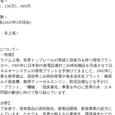
本金＞
4，236万5，005円
員数＞
4名(2025年3月現在)
場・非上場＞
業について＞
要・特徴】
プライム上場、世界トップレベルの実績と技術力を持つ環境プラン
カー。1965年に日本初の発電設備付ごみ焼却施設を完成させて以
ネルギーシステムや環境プラントを手掛けてきました。2002年に
事業を移管後は、高効率ごみ焼却発電や海水淡水化プラント、橋梁
ールド掘進機、舶用ディーゼルエンジン、防災設備などを手がけ、
境・プラント」「機械」「脱炭素化」事業を中心に世界の水・エネ
ー問題の解決に向けて取り組んでいます。
力分野】
ープ全体で、現有製品の高性能化、新製品開発、新規事業の拡大に
組んでいます。なかでも、世界が抱える公衆衛生、環境保全などの