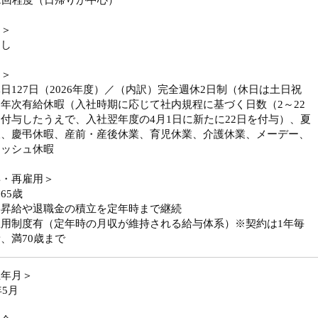
2回程度（日帰りが中心）
勤＞
なし
日＞
日127日（2026年度）／（内訳）完全週休2日制（休日は土日祝
年次有給休暇（入社時期に応じて社内規程に基づく日数（2～22
付与したうえで、入社翌年度の4月1日に新たに22日を付与）、夏
暇、慶弔休暇、産前・産後休業、育児休業、介護休業、メーデー、
レッシュ休暇
年・再雇用＞
65歳
格昇給や退職金の積立を定年時まで継続
雇用制度有（定年時の月収が維持される給与体系）※契約は1年毎
、満70歳まで
立年月＞
年5月