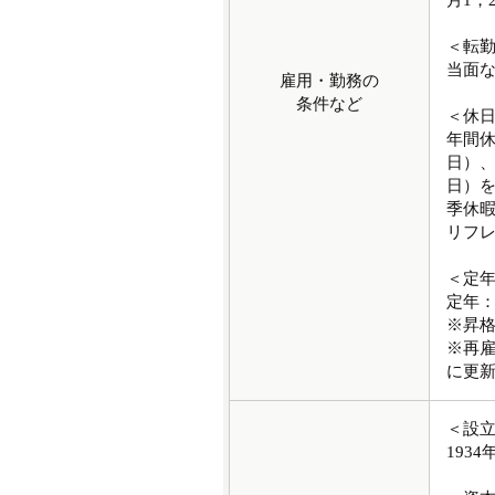
月1，
＜転
当面
雇用・勤務の
条件など
＜休
年間休
日）、
日）を
季休
リフ
＜定
定年：
※昇
※再
に更新
＜設
1934