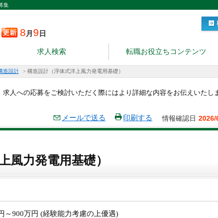
募集
8
9
月
日
求人検索
転職お役立ちコンテンツ
構造設計
>
構造設計（浮体式洋上風力発電用基礎）
。求人への応募をご検討いただく際にはより詳細な内容をお伝えいたし
メールで送る
印刷する
情報確認日
2026/
上風力発電用基礎）
万円～900万円 (経験能力考慮の上優遇)