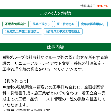
情報確認日
2026/7/17
この求人の特徴
不動産管理会社
長期出張なし
寮・社宅あり
定年後再雇用あり
1級電気工事施工管理技士
2級電気工事施工管理技士
仕事内容
■同グループ会社各社やグループ外の既存顧客が所有する施
設の、リニューアル・レイアウト変更・移転の計画策定・
工事管理全般の業務を担当していただきます。
【具体的には】
■物件の現地調査～顧客との工事打ち合わせ、企画提案資
料・見積書作成～施工業者との打ち合わせ・着工立会～完
成までの工程・品質・コスト管理の一連の業務を担当して
いただきます。
・建築／設備基本計画提案