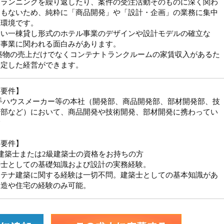
プランニングを繰り返したり、案件の受注活動そのものに深く関わ
ともないため、純粋に「商品開発」や「設計・企画」の業務に集中
る環境です。
しい一棟貸し形式のホテル事業のデザインや設計モデルの確立な
新事業に関われる面白みがあります。
築物の売上だけでなくコンテナトランクルームの家賃収入があるた
安定した経営ができます。
須要件】
手ハウスメーカー等の本社（開発部、商品開発部、部材開発部、技
発部など）において、商品開発や技術開発、部材開発に携わってい
験
迎要件】
建築士または2級建築士の資格をお持ちの方
築士としての基礎知識および設計の実務経験。
ンテナ建築に関する経験は一切不問。建築士としての基本知識があ
木造や住宅の経験のみ可能。