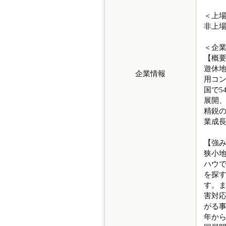
＜上
非上
＜企
【概
遊休
企業情報
用コ
国で5
展開
精鋭
業成
【強
狭小
ハウ
を探
す。
害対
がる事
年か