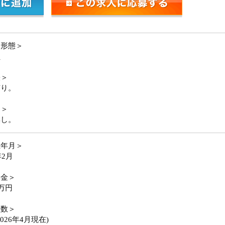
用形態＞
員
張＞
有り。
勤＞
無し。
立年月＞
年2月
本金＞
百万円
員数＞
2026年4月現在)