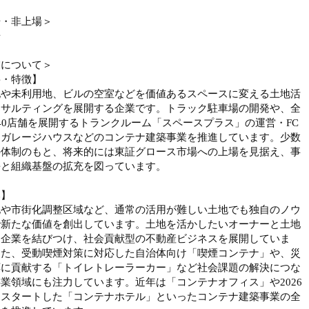
場・非上場＞
場
業について＞
要・特徴】
地や未利用地、ビルの空室などを価値あるスペースに変える土地活
ンサルティングを展開する企業です。トラック駐車場の開発や、全
40店舗を展開するトランクルーム「スペースプラス」の運営・FC
、ガレージハウスなどのコンテナ建築事業を推進しています。少数
の体制のもと、将来的には東証グロース市場への上場を見据え、事
長と組織基盤の拡充を図っています。
み】
地や市街化調整区域など、通常の活用が難しい土地でも独自のノウ
で新たな価値を創出しています。土地を活かしたいオーナーと土地
す企業を結びつけ、社会貢献型の不動産ビジネスを展開していま
また、受動喫煙対策に対応した自治体向け「喫煙コンテナ」や、災
応に貢献する「トイレトレーラーカー」など社会課題の解決につな
業領域にも注力しています。近年は「コンテナオフィス」や2026
らスタートした「コンテナホテル」といったコンテナ建築事業の全