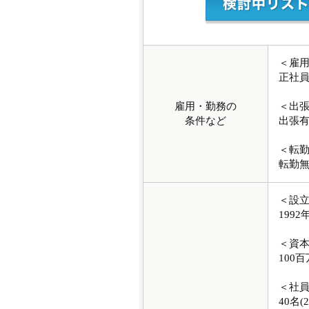
＜雇
正社
雇用・勤務の
＜出
条件など
出張
＜転
転勤
＜設
1992
＜資
100
＜社
40名(