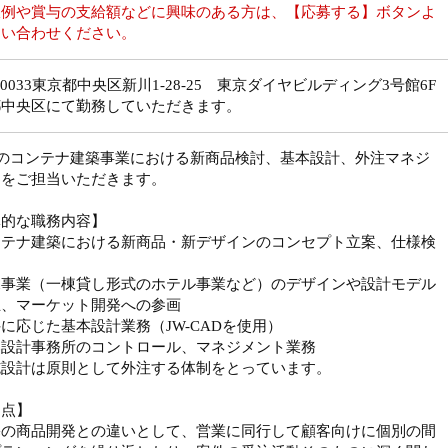
収例や賞与の支給額などに興味のある方は、【応募する】ボタンよ
問い合わせください。
4-0033東京都中央区新川1-28-25 東京ダイヤビルディング3号館6F
都中央区にて勤務していただきます。
社のコンテナ建築事業における新商品検討、基本設計、外注マネジ
トをご担当いただきます。
体的な職務内容】
ンテナ建築における新商品・新デザインのコンセプト立案、仕様検
規事業（一棟貸し形式のホテル事業など）のデザインや設計モデル
立、マーケット開発への参画
に応じた基本設計業務（JW-CADを使用）
部設計事務所のコントロール、マネジメント業務
施設計は原則として外注する体制をとっています。
力点】
宅の商品開発との違いとして、営業に同行して顧客向けに個別の間