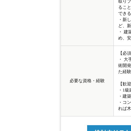
取り
るこ
でき
・新
ど、
・ 建
め、
【必
・ 大
術開
た経
必要な資格・経験
【歓
・1級
・建
・コ
れば