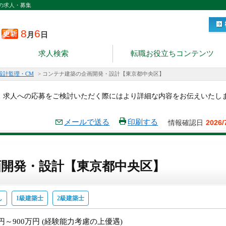
の求人・募集
8
6
月
日
求人検索
転職お役立ちコンテンツ
設計監理・CM
>
コンテナ建築の企画開発・設計【東京都中央区】
。求人への応募をご検討いただく際にはより詳細な内容をお伝えいたし
メールで送る
印刷する
情報確認日
2026/
開発・設計【東京都中央区】
し
1級建築士
2級建築士
万円～900万円 (経験能力考慮の上優遇)