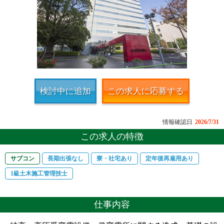
検討中に追加
この求人に応募する
情報確認日
2026/7/31
この求人の特徴
サブコン
長期出張なし
寮・社宅あり
定年後再雇用あり
1級土木施工管理技士
仕事内容