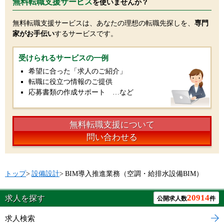
無料転職支援サービス
を使いませんか？
無料転職支援サービスは、あなたの理想の転職先探しを、
専門
家がお手伝い
するサービスです。
受けられるサービスの一例
希望に合った「求人のご紹介」
転職に役立つ情報のご提供
応募書類の作成サポート …など
無料転職支援について
問い合わせる
トップ
>
設備設計
>
BIM導入推進業務（空調・給排水設備BIM）
20914
求人を探す
公開求人数
件
求人検索