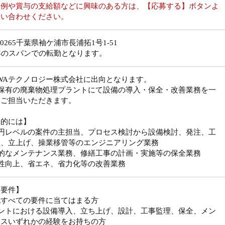
収例や賞与の支給額などに興味のある方は、【応募する】ボタンよ
問い合わせください。
9-0265千葉県袖ケ浦市長浦拓1号1-51
年のスパンでの転勤となります。
WAテクノロジー株式会社に出向となります。
社保有の廃棄物処理プラントにて設備の導入・保全・改善業務を一
てご担当いただきます。
体的には】
億円レベルの案件の主担当、プロセス検討から設備検討、発注、工
理、立上げ、操業移管等のエンジニアリング業務
常的なメンテナンス業務、修繕工事の計画・実施等の保全業務
産性向上、省エネ、省力化等の改善業務
須要件】
記すべての要件に当てはまる方
ラントにおける設備導入、立ち上げ、設計、工事監理、保全、メン
ンスいずれかの経験をお持ちの方