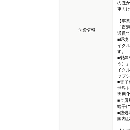
のほか
車向
【事
「資
企業情報
通貫
■環
イク
す。
■製錬
う）
イク
ップ
■電
世界ト
実用
■金
端子
■熱
国内