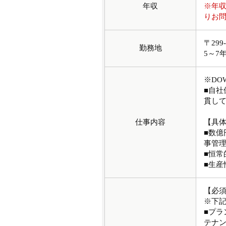
年収
※年
りお
〒29
勤務地
5～7
※DO
■自
貫し
仕事内容
【具
■数
事管
■恒
■生
【必
※下
■プ
テナ