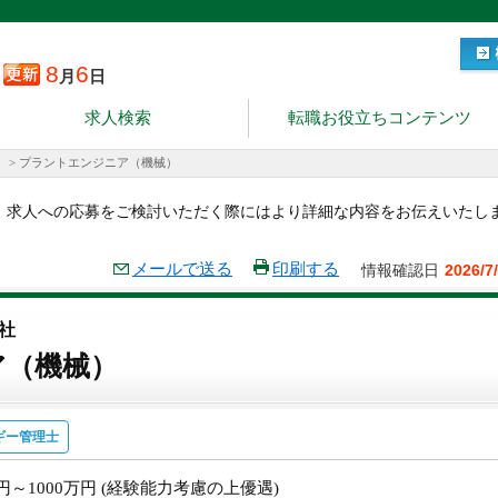
8
6
月
日
求人検索
転職お役立ちコンテンツ
>
プラントエンジニア（機械）
。求人への応募をご検討いただく際にはより詳細な内容をお伝えいたし
メールで送る
印刷する
情報確認日
2026/7
社
ア（機械）
ギー管理士
万円～1000万円 (経験能力考慮の上優遇)