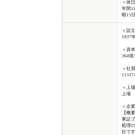
＜休
年間1
暇15
＜設
1937
＜資
364億
＜社
1133
＜上
上場
＜企
【概
東証
処理の
社です