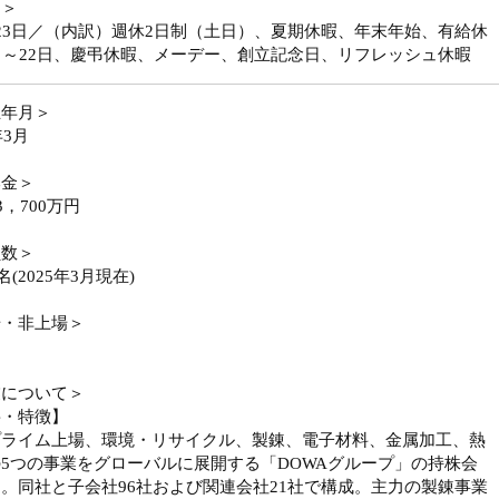
日＞
23日／（内訳）週休2日制（土日）、夏期休暇、年末年始、有給休
日～22日、慶弔休暇、メーデー、創立記念日、リフレッシュ休暇
立年月＞
年3月
本金＞
3，700万円
員数＞
7名(2025年3月現在)
場・非上場＞
業について＞
要・特徴】
プライム上場、環境・リサイクル、製錬、電子材料、金属加工、熱
5つの事業をグローバルに展開する「DOWAグループ」の持株会
。同社と子会社96社および関連会社21社で構成。主力の製錬事業