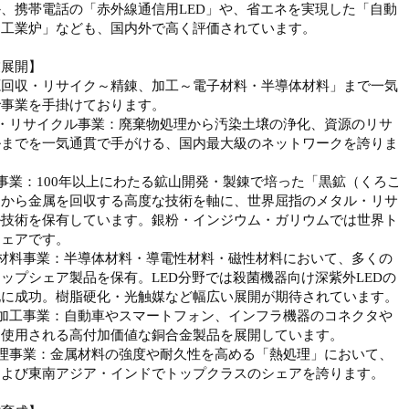
、携帯電話の「赤外線通信用LED」や、省エネを実現した「自動
け工業炉」なども、国内外で高く評価されています。
業展開】
源回収・リサイク～精錬、加工～電子材料・半導体材料」まで一気
で事業を手掛けております。
境・リサイクル事業：廃棄物処理から汚染土壌の浄化、資源のリサ
ルまでを一気通貫で手がける、国内最大級のネットワークを誇りま
事業：100年以上にわたる鉱山開発・製錬で培った「黒鉱（くろこ
」から金属を回収する高度な技術を軸に、世界屈指のメタル・リサ
ル技術を保有しています。銀粉・インジウム・ガリウムでは世界ト
シェアです。
子材料事業：半導体材料・導電性材料・磁性材料において、多くの
ップシェア製品を保有。LED分野では殺菌機器向け深紫外LEDの
化に成功。樹脂硬化・光触媒など幅広い展開が期待されています。
属加工事業：自動車やスマートフォン、インフラ機器のコネクタや
に使用される高付加価値な銅合金製品を展開しています。
処理事業：金属材料の強度や耐久性を高める「熱処理」において、
および東南アジア・インドでトップクラスのシェアを誇ります。