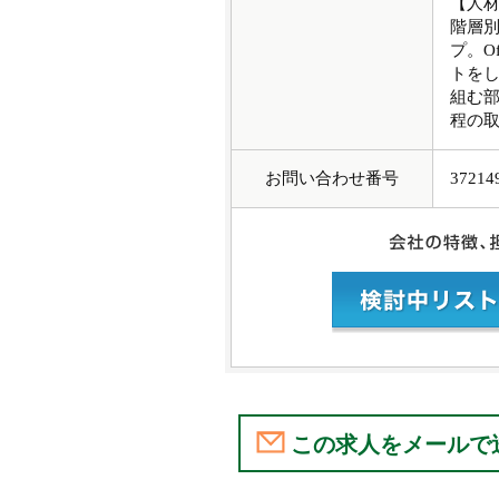
【人
階層
プ。O
トを
組む部
程の
お問い合わせ番号
37214
この求人をメールで