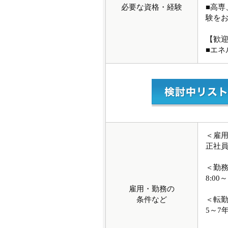
必要な資格・経験
■高
験を
【歓
■エネ
＜雇
正社
＜勤
8:00～
雇用・勤務の
条件など
＜転
5～7