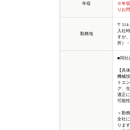
年収
※年
りお
〒31
入社時
勤務地
すが
所）
■同
【具
機械技
トエン
グ、
適正
可能
＜勤
全社
りま