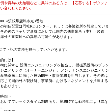
収例や賞与の支給額などに興味のある方は、【応募する】ボタンよ
問い合わせください。
4-0014茨城県鹿嶋市光3番地
の初任配置は同社REセンター、もしくは各製鉄所を想定していま
、その後のキャリア形成においては国内の他事業所（本社・製鉄
・海外の事業所への異動の可能性があります。
社にて下記の業務を担当していただきます。
体的には】
術に関する 設備エンジニアリングを担当し、機械系設備のプラン
ジニアリング（オーナーエンジ） 、メンテナンスエンジニアリン
生産効率向上に向けた技術開発・改善業務を担当します。その後は
に応じて国内外の製鉄所、事業所におけるマネジメントを担当する
性もあります。
務時間＞
においてフレックスタイム制度あり。勤務時間は勤務地により異な
す。