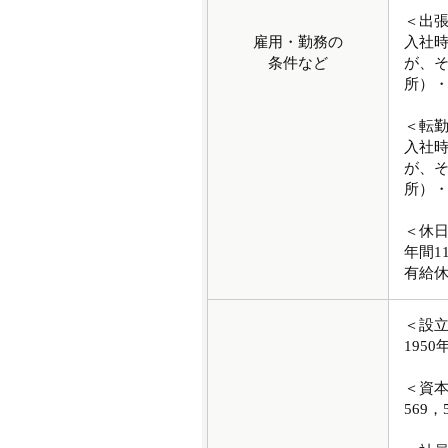
＜出
雇用・勤務の
入社
条件など
が、
所）
＜転
入社
が、
所）
＜休
年間1
有給
＜設
1950
＜資
569，