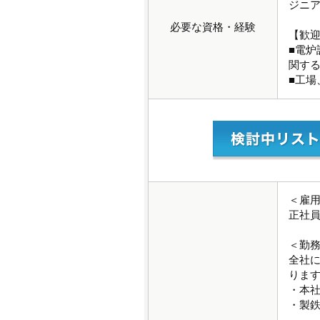
ジニア
必要な資格・経験
【歓
■電炉
関す
■工
＜雇
正社
＜勤
全社
りま
・本社
・製鉄所