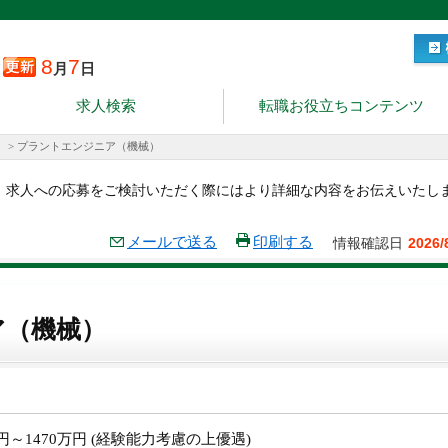
8
7
月
日
求人検索
転職お役立ちコンテンツ
>
プラントエンジニア（機械）
。求人への応募をご検討いただく際にはより詳細な内容をお伝えいたし
メールで送る
印刷する
情報確認日
2026/
ア（機械）
万円～1470万円 (経験能力考慮の上優遇)