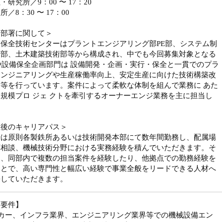
・研究所／9：00 〜 17：20
／8：30 〜 17：00
属部署に関して＞
保全技術センターはプラントエンジアリング部PE部、システム制
術部、土木建築技術部等から構成され、中でも今回募集対象となる
や設備保全企画部門は 設備開発・企画・実行・保全と一貫でのプラ
エンジニアリングや生産稼働率向上、安定生産に向けた技術構築改
等を行っています。案件によって柔軟な体制を組んで業務に あた
規模プロ ジェ クトを牽引するオーナーエンジ業務を主に担当し
。
社後のキャリアパス＞
時は原則各製鉄所あるいは技術開発本部にて数年間勤務し、配属場
応相談、機械技術分野における実務経験を積んでいただきます。そ
は、同部内で複数の担当案件を経験したり、他拠点での勤務経験を
ことで、高い専門性と幅広い経験で事業全般をリードできる人材へ
長していただきます。
須要件】
ーカー、インフラ業界、エンジニアリング業界等での機械設備エン