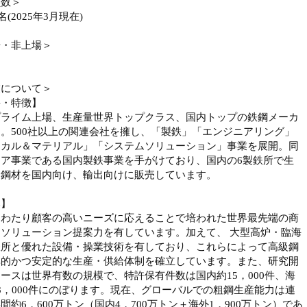
員数＞
2名(2025年3月現在)
場・非上場＞
業について＞
要・特徴】
プライム上場、生産量世界トップクラス、国内トップの鉄鋼メーカ
。500社以上の関連会社を擁し、「製鉄」「エンジニアリング」
ミカル＆マテリアル」「システムソリューション」事業を展開。同
コア事業である国内製鉄事業を手がけており、国内の6製鉄所で生
た鋼材を国内向け、輸出向けに販売しています。
み】
にわたり顧客の高いニーズに応えることで培われた世界最先端の商
ソリューション提案力を有しています。加えて、 大型高炉・臨海
鉄所と優れた設備・操業技術を有しており、これらによって高級鋼
率的かつ安定的な生産・供給体制を確立しています。また、研究開
ースは世界有数の規模で、特許保有件数は国内約15，000件、海
8，000件にのぼります。現在、グローバルでの粗鋼生産能力は連
間約6，600万トン（国内4，700万トン＋海外1，900万トン）であ