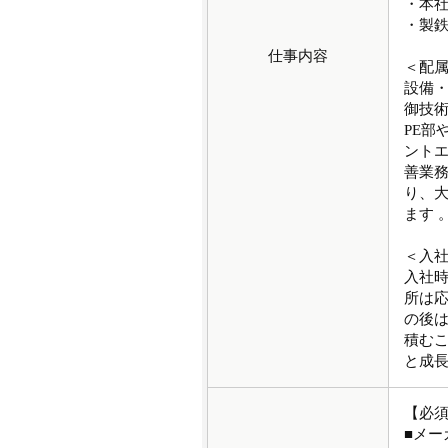
・本社
・製鉄所
仕事内容
＜配
設備・
御技
PE部
ント
善業務
り、大
ます 
＜入
入社
所は
の後
積む
と成
【必
■メ