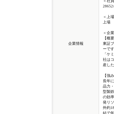
＜社
2865
＜上
上場
＜企
【概
企業情報
東証
ーです
「ケ
社は
産し
【強
長年
品力・
型製
の効
発リソ
外約1
結で年