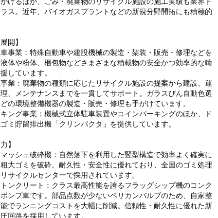
手がけるほか、ごみ・廃棄物のリサイクル施設の施工実績も業界ト
クラス。近年、バイオガスプラントなどの新規分野開拓にも積極的
。
業展開】
装車事業：特殊自動車や建設機械の製造・架装・販売・修理などを
。液体や粉体、梱包物などさまざまな積載物の安全かつ効率的な輸
支援しています。
境事業：廃棄物の種類に応じたリサイクル施設の提案から建設、運
管理、メンテナンスまでを一貫してサポート。ガラスびん自動色選
などの環境整備機器の製造・販売・修理も手がけています。
ーキング事業：機械式立体駐車装置やコインパーキングのほか、ド
式ゴミ貯留排出機「クリンパクタ」を提供しています。
術力】
レマッシェ破砕機：自然落下を利用した竪型構造で効率よく確実に
・粗大ゴミを破砕。耐久性・安全性に優れており、全国のゴミ処理
やリサイクルセンターで採用されています。
ストンクリート：クラス最高性能を誇るフラッグシップ機のコンク
トポンプ車です。部品点数が少ないペリカンバルブのため、自家整
可能でランニングコストを大幅に削減。信頼性・耐久性に優れた新
油圧回路を採用しています。