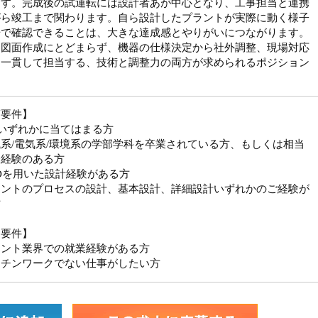
ます。完成後の試運転には設計者あが中心となり、工事担当と連携
がら竣工まで関わります。自ら設計したプラントが実際に動く様子
場で確認できることは、大きな達成感とやりがいにつながります。
る図面作成にとどまらず、機器の仕様決定から社外調整、現場対応
を一貫して担当する、技術と調整力の両方が求められるポジション
。
須要件】
いずれかに当てはまる方
系/電気系/環境系の学部学科を卒業されている方、もしくは相当
務経験のある方
ADを用いた設計経験がある方
ラントのプロセスの設計、基本設計、詳細設計いずれかのご経験が
方
迎要件】
ラント業界での就業経験がある方
ーチンワークでない仕事がしたい方