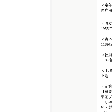
＜定
再雇
＜設
1955
＜資
118億
＜社
1104
＜上
上場
＜企
【概
東証
ーリ
発・