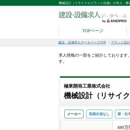
機械設計（リサイクルプラント設備）の求人・募
TOPページ
建設・設備求人データベースTOP
>
プラント設計
求人情報の一部をご紹介しております
す。
極東開発工業株式会社
機械設計（リサイ
メーカー
長期出張なし
寮・社
480