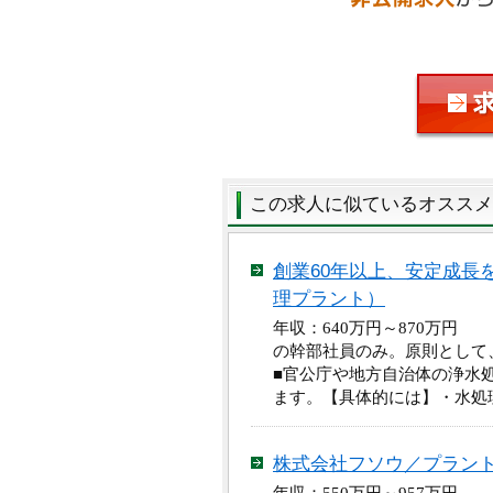
この求人に似ているオススメ
創業60年以上、安定成長
理プラント）
年収：640万円～870万円
の幹部社員のみ。原則として
■官公庁や地方自治体の浄水
ます。【具体的には】・水処
株式会社フソウ／プラン