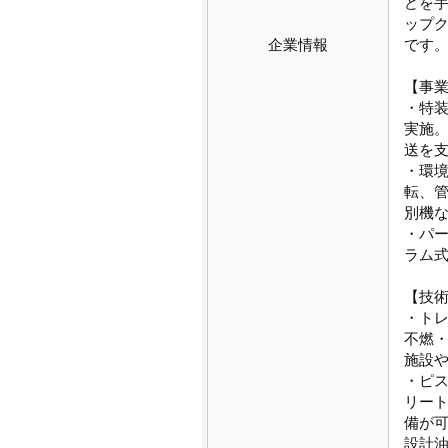
どを
ップ
企業情報
です
【事
・特
実施
送を
・環
転、
別機
・パ
ラム
【技
・ト
不燃
施設
・ピ
リー
備が
設計