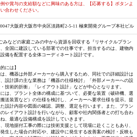
収例や賞与の支給額などに興味のある方は、【応募する】ボタンよ
問い合わせください。
1-0047大阪府大阪市中央区淡路町2-5-11 極東開発グループ本社ビル
大ごみなどの家庭ごみの中から資源を回収する『リサイクルプラン
を、全国に建設している部署での仕事です。担当するのは、建物内
械設備を配置する全体コーディネート設計です。
体的には】
では、機器は外部メーカーから購入するため、同社での詳細設計は
ず、設計課の主な業務は「機器の仕様検討」「外部メーカーへの設
示・技術的折衝」「レイアウト設計」などが中心となります。
的には、プラント全体の構成に基づいて、必要な装置（破砕機、選
、搬送装置など）の仕様を検討し、メーカーへ要求仕様を提示。提
れた設計内容や図面の確認、調整、選定を行います。また、プラン
体のレイアウト設計を行いながら、顧客や社内関係者との打ち合わ
重ね、最適な設備構成を設計していきます。
に、現地据付工事の際には技術支援として現場に赴くこともあり、
が発生した場合の対応や、建設中に発生する改善案の検討・反映も