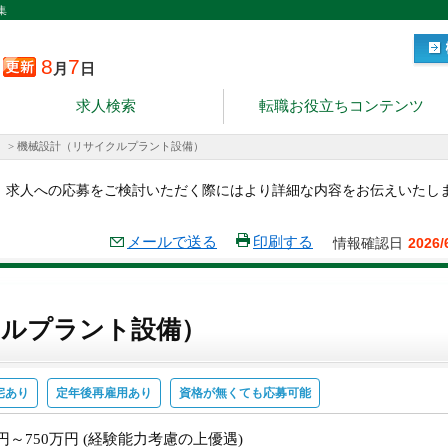
集
8
7
月
日
求人検索
転職お役立ちコンテンツ
>
機械設計（リサイクルプラント設備）
。求人への応募をご検討いただく際にはより詳細な内容をお伝えいたし
メールで送る
印刷する
情報確認日
2026/
クルプラント設備）
宅あり
定年後再雇用あり
資格が無くても応募可能
万円～750万円 (経験能力考慮の上優遇)