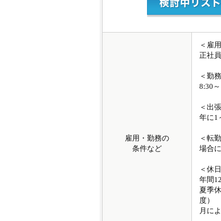
＜雇
正社
＜勤
8:30～
＜出
年に1
雇用・勤務の
＜転
条件など
場合
＜休
年間1
夏季
度）
月によ