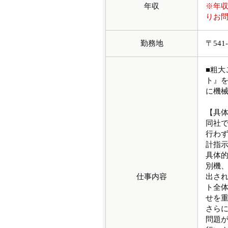
年収
※年
りお
勤務地
〒54
■粗
ト』
に機
【具
同社
行わ
計指
具体
別機
仕事内容
出さ
ト全
せを
さら
問題