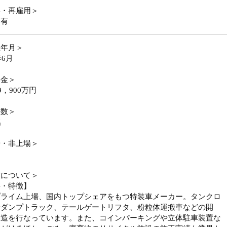
年・再雇用＞
用有
立年月＞
年6月
本金＞
9，900万円
員数＞
名
場・非上場＞
業について＞
要・特徴】
プライム上場、国内トップシェアをもつ特装車メーカー。タンクロ
やダンプトラック、テールゲートリフタ、粉粒体運搬車などの開
製造を行なっています。また、コインパーキングや立体駐車装置な