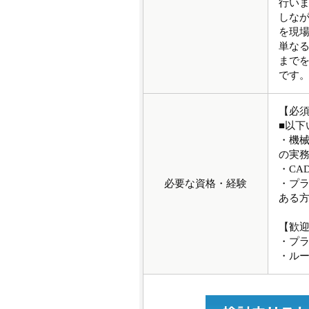
行い
しな
を現
単な
まで
です
【必
■以下
・機械
の実
・C
必要な資格・経験
・プ
ある
【歓
・プ
・ル