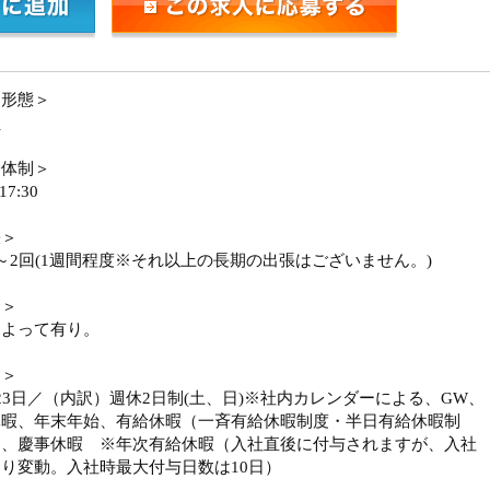
用形態＞
員
務体制＞
17:30
張＞
～2回(1週間程度※それ以上の長期の出張はございません。)
勤＞
によって有り。
日＞
23日／（内訳）週休2日制(土、日)※社内カレンダーによる、GW、
休暇、年末年始、有給休暇（一斉有給休暇制度・半日有給休暇制
 、慶事休暇 ※年次有給休暇（入社直後に付与されますが、入社
り変動。入社時最大付与日数は10日）