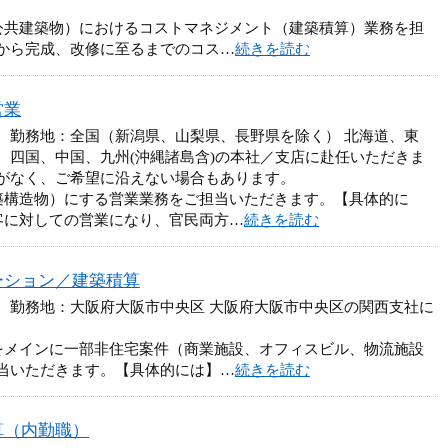
公共建築物）におけるコストマネジメント（建築積算）業務を担
から完成、改修に至るまでのコス…
続きを読む
営業
円 勤務地：全国（新潟県、山梨県、長野県を除く） 北海道、東
、四国、中国、九州(沖縄諸島含)の本社／支店に赴任いただきま
がなく、ご希望に沿えない場合もあります。
築構造物）にする営業業務をご担当いただきます。【具体的に
客に対しての営業になり、官民両方…
続きを読む
ーション／建築積算
円 勤務地：大阪府大阪市中央区 大阪府大阪市中央区の関西支社に
をメインに一部非住宅案件（商業施設、オフィスビル、物流施設
当いただきます。【具体的には】…
続きを読む
算（内勤職）