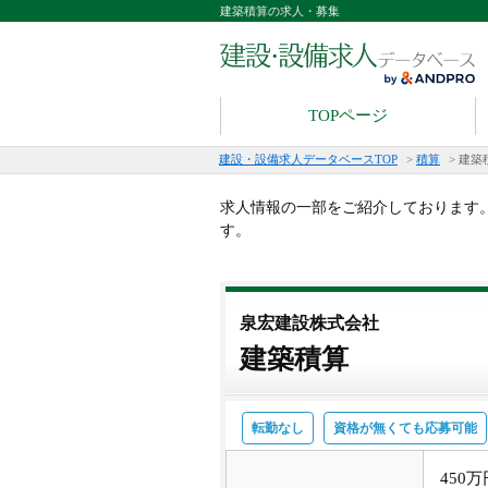
建築積算の求人・募集
TOPページ
建設・設備求人データベースTOP
>
積算
>
建築
求人情報の一部をご紹介しております
す。
泉宏建設株式会社
建築積算
転勤なし
資格が無くても応募可能
450