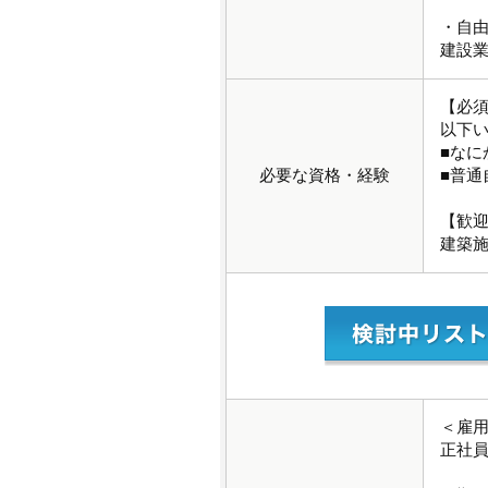
・自
建設
【必
以下
■な
必要な資格・経験
■普通
【歓
建築
＜雇
正社