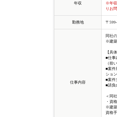
年収
※年
りお
勤務地
〒59
同社
※建
【具
■仕
（拾
■案
ショ
■案件
仕事内容
■請負
＜同
・資
※建
資格