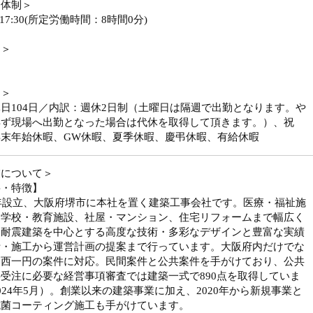
務体制＞
～17:30(所定労働時間：8時間0分)
勤＞
日＞
日104日／内訳：週休2日制（土曜日は隔週で出勤となります。や
得ず現場へ出勤となった場合は代休を取得して頂きます。）、祝
年末年始休暇、GW休暇、夏季休暇、慶弔休暇、有給休暇
業について＞
要・特徴】
7年設立、大阪府堺市に本社を置く建築工事会社です。医療・福祉施
ら学校・教育施設、社屋・マンション、住宅リフォームまで幅広く
。耐震建築を中心とする高度な技術・多彩なデザインと豊富な実績
計・施工から運営計画の提案まで行っています。大阪府内だけでな
関西一円の案件に対応。民間案件と公共案件を手がけており、公共
受注に必要な経営事項審査では建築一式で890点を取得していま
024年5月）。創業以来の建築事業に加え、2020年から新規事業と
抗菌コーティング施工も手がけています。