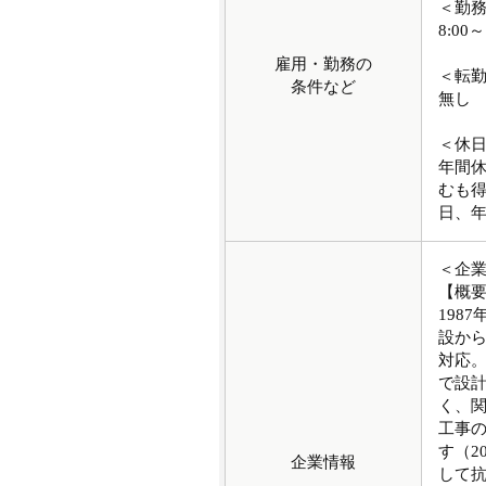
＜勤
8:00
雇用・勤務の
＜転
条件など
無し
＜休
年間休
むも
日、
＜企
【概
198
設か
対応
で設
く、
工事の
す（2
企業情報
して