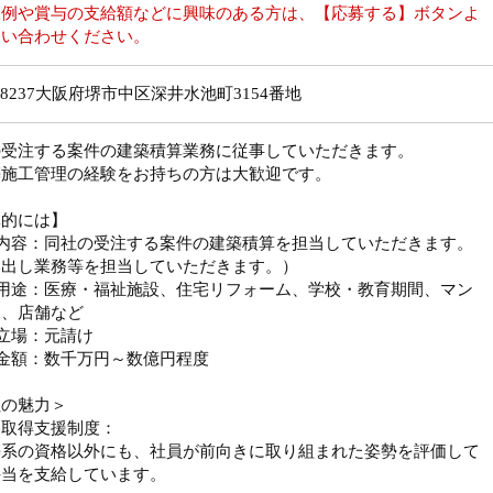
収例や賞与の支給額などに興味のある方は、【応募する】ボタンよ
問い合わせください。
9-8237大阪府堺市中区深井水池町3154番地
の受注する案件の建築積算業務に従事していただきます。
築施工管理の経験をお持ちの方は大歓迎です。
体的には】
事内容：同社の受注する案件の建築積算を担当していただきます。
い出し業務等を担当していただきます。）
件用途：医療・福祉施設、住宅リフォーム、学校・教育期間、マン
ン、店舗など
立場：元請け
金額：数千万円～数億円程度
社の魅力＞
格取得支援制度：
築系の資格以外にも、社員が前向きに取り組まれた姿勢を評価して
手当を支給しています。