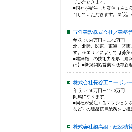
ていただきます。
■同社が受注した案件（主に
当していただきます。※設計
五洋建設株式会社／建築
年収：664万円～1142万
北、北陸、関東、東海、関西
す。※エリアによっては募集
■建築施工の技術力を形（建
は】■新規開拓営業や既存顧
株式会社長谷工コーポレ
年収：650万円～1100万
配属になります。
■同社が受注するマンション
など）の建築積算業務をご担
株式会社錢高組／建築積