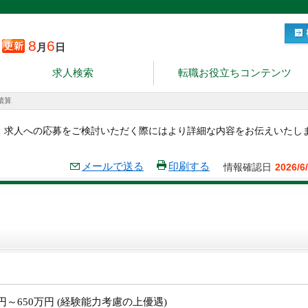
8
6
月
日
求人検索
転職お役立ちコンテンツ
積算
。求人への応募をご検討いただく際にはより詳細な内容をお伝えいたし
メールで送る
印刷する
情報確認日
2026/6
万円～650万円 (経験能力考慮の上優遇)