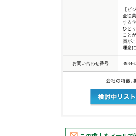
【ビ
全従
する
ひと
こと
員が
理念
お問い合わせ番号
39846