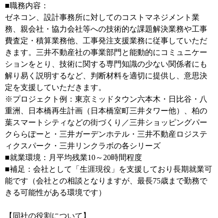
■職務内容：
ゼネコン、設計事務所に対してのコストマネジメント業
務、親会社・協力会社等への技術的な課題解決業務や工事
費査定・積算業務他、工事発注支援業務に従事していただ
きます。三井不動産社の事業部門と能動的にコミュニケー
ションをとり、技術に関する専門知識の少ない関係者にも
解り易く説明するなど、判断材料を適切に提供し、意思決
定を支援していただきます。
※プロジェクト例：東京ミッドタウン六本木・日比谷・八
重洲、日本橋再生計画（日本橋室町三井タワー他）、柏の
葉スマートシティなどの街づくり／三井ショッピングパー
クららぽーと・三井ガーデンホテル・三井不動産ロジステ
ィクスパーク・三井リンクラボの各シリーズ
■就業環境：月平均残業10～20時間程度
■補足：会社として「生涯現役」を支援しており長期就業可
能です（会社との相談となりますが、最長75歳まで勤務で
きる可能性がある環境です）
【同社の役割について】