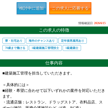
検討中に追加
この求人に応募する
情報確認日
2026/6/15
この求人の特徴
寮・社宅あり
海外のチャンスあり
定年後再雇用あり
70歳まで働ける
1級建築施工管理技士
1級建築士
仕事内容
■建築施工管理を担当していただきます。
＜具体的には＞
■経験・希望に合わせて以下いずれかの案件を対応いただき
ます。
・流通店舗：レストラン、ドラッグストア、衣料品店、ス
ポーツ施設、医療介護施設など（S造、RC造）