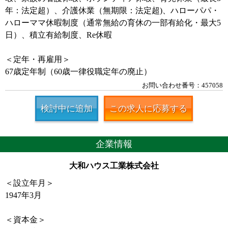
年：法定超）、介護休業（無期限：法定超)、ハローパパ・
ハローママ休暇制度（通常無給の育休の一部有給化・最大5
日）、積立有給制度、Re休暇
＜定年・再雇用＞
67歳定年制（60歳一律役職定年の廃止）
お問い合わせ番号：457058
検討中に追加
この求人に応募する
企業情報
大和ハウス工業株式会社
＜設立年月＞
1947年3月
＜資本金＞