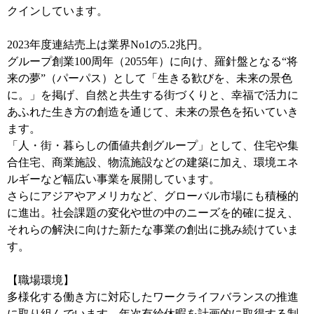
クインしています。
2023年度連結売上は業界No1の5.2兆円。
グループ創業100周年（2055年）に向け、羅針盤となる“将
来の夢”（パーパス）として「生きる歓びを、未来の景色
に。」を掲げ、自然と共生する街づくりと、幸福で活力に
あふれた生き方の創造を通じて、未来の景色を拓いていき
ます。
「人・街・暮らしの価値共創グループ」として、住宅や集
合住宅、商業施設、物流施設などの建築に加え、環境エネ
ルギーなど幅広い事業を展開しています。
さらにアジアやアメリカなど、グローバル市場にも積極的
に進出。社会課題の変化や世の中のニーズを的確に捉え、
それらの解決に向けた新たな事業の創出に挑み続けていま
す。
【職場環境】
多様化する働き方に対応したワークライフバランスの推進
に取り組んでいます。年次有給休暇を計画的に取得する制