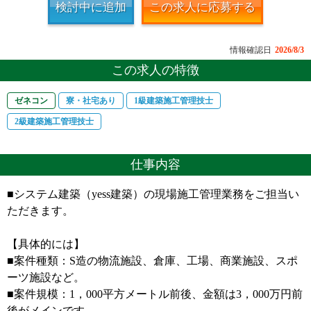
検討中に追加
この求人に応募する
情報確認日
2026/8/3
この求人の特徴
ゼネコン
寮・社宅あり
1級建築施工管理技士
2級建築施工管理技士
仕事内容
■システム建築（yess建築）の現場施工管理業務をご担当い
ただきます。
【具体的には】
■案件種類：S造の物流施設、倉庫、工場、商業施設、スポ
ーツ施設など。
■案件規模：1，000平方メートル前後、金額は3，000万円前
後がメインです。