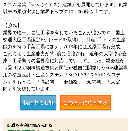
ステム建築「yess（イエス）建築」を展開しています。創業
以来の累積実績は業界トップの10，000棟以上です。
【強み】
業界で唯一、自社工場を有していることが強みです。国土
交通大臣工場認定Hグレードを取得し、月産5千トンの生産
能力を持つ千葉工場に加え、2019年には茂原工場も完成。
これにより生産能力が約2倍に増強され、近年の大型物流倉
庫・工場向けの需要増に対応しています。また、親会社か
ら受け継ぐ鋼橋構造技術と同社が独自に開発したyess建築専
用の構造設計・生産システム「SCAPY3D＆YMD システ
ム」をもとに、「高品質」「低価格」「短納期」「大空
間」を実現しています。
検討中に追加
この求人に応募する
転職を有利に進められる、