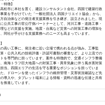
要・特徴】
県高松市に本社を置く、建設コンサルタント会社。四国で建築行政
事業を手がけていた「一般社団法人 四国クリエイト協会」から、
地方自治体などの発注者支援業務を引き継ぎ、設立されました。現
主に公共工事の官公庁側パートナーとして、河川工事・道路工事・
管理などの支援を実施。地震・台風など災害への対策工事の増加を
に、同社が手がける支援業務へのニーズも高まっています。
み】
性の高い工事に、発注者に近い立場で携われる点が強み。工事監
積算・公共入札の技術評価・許認可書類の審査など、より上流での
ートを専門的に担っています。案件も特徴的で、交通インフラ整備
か、南海トラフ巨大地震への対策工事・異常気象に伴う風水害対策
を担当。四国エリアの生活を守る重要なポジションを担っていま
また、ドローンを使ったインフラの維持管理・災害状況確認など先
術の導入や、タブレット端末による情報・資料の迅速な伝達と共有
どを推進しています。
3