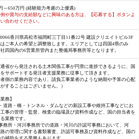
万円～650万円 (経験能力考慮の上優遇)
収例や賞与の支給額などに興味のある方は、【応募する】ボタンよ
問い合わせください。
0-0066香川県高松市福岡町三丁目11番22号 建設クリエイトビル3F
地はご本人の希望と調整致します。エリアとしては四国4県のみ
同社四国内の6営業所管内また整備局事務所等となります。
交通省から発注される土木関係工事が円滑に進捗できるように、国
員をサポートする発注者支援業務に従事して頂きます。
注者側の業務内容であり、請負工事業者のような納期や予算の心配
らがすることはございません。）
当業務】
川・道路・橋・トンネル・ダムなどの新設工事や維持工事などにお
、工事の管理・監督、検査の臨場及び資料作成など、国の担当者を
する業務です。
道事務所・河川事務所での道路・河川の許認可事務において、河
道路の管理に関する書類審査、許認可事務及び資料作成など、国の
者の補助をする業務もあります。