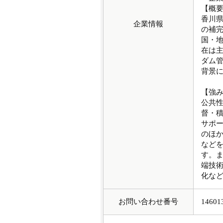
【概
香川
企業情報
の補完
国・
在は
ダム
背景
【強
公共
督・
サポ
のほ
など
す。
端技
化な
お問い合わせ番号
14601