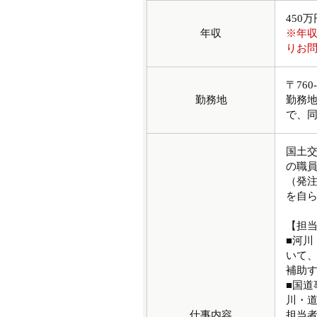
450
年収
※年
りお
〒76
勤務地
勤務
で、
国土
の職
（発
を自
【担
■河
いて
補助
■国
川・
仕事内容
担当