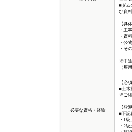
■ダ
び資
【具
・工
・資
・公
・そ
※中
（雇
【必
■土木
※ご
【歓
必要な資格・経験
■下記
・1級
・2級