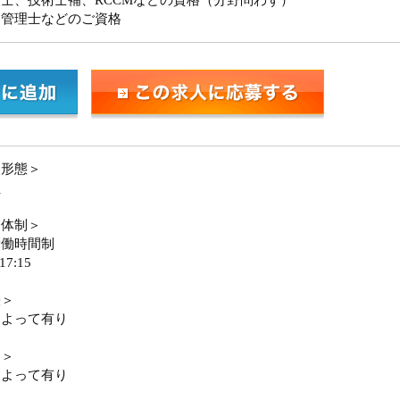
士、技術士補、RCCMなどの資格（分野問わず）
ム管理士などのご資格
用形態＞
員
務体制＞
労働時間制
17:15
張＞
によって有り
勤＞
によって有り