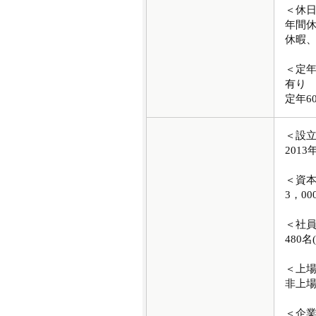
＜休
年間休
休暇
＜定
有り
定年6
＜設
2013
＜資
3，00
＜社
480名
＜上
非上
＜企