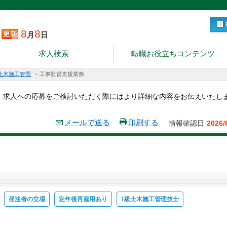
8
8
月
日
求人検索
転職お役立ちコンテンツ
土木施工管理
>
工事監督支援業務
。求人への応募をご検討いただく際にはより詳細な内容をお伝えいたし
メールで送る
印刷する
情報確認日
2026/
発注者の立場
定年後再雇用あり
1級土木施工管理技士