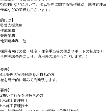
ムの管理所などにおいて、ダム管理に関する操作補助、施設管理及
料作成などの業務もございます。
体的には】
事監督支援業務
料作成業務
物管理業務
の他関連業務 他
途採用者向けの寮・社宅・住宅手当等の住居サポートの制度あり
用形態等諸条件により、適用外の場合もございます。）
須要件】
施工管理の実務経験をお持ちの方
経歴を総合的に鑑みて判断致します。
迎要件】
資格いずれかをお持ちの方
土木施工管理技士
土木施工管理技士