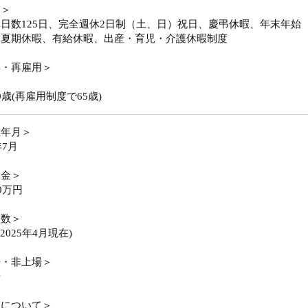
日＞
日数125日、完全週休2日制（土、日）祝日、慶弔休暇、年末年始
、夏期休暇、有給休暇、出産・育児・介護休暇制度
年・再雇用＞
0歳(再雇用制度で65歳)
立年月＞
年7月
本金＞
0万円
員数＞
(2025年4月現在)
場・非上場＞
場
業について＞