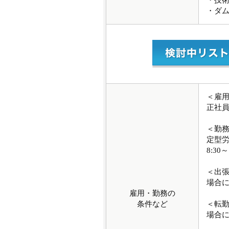
・技術
・ダ
＜雇
正社
＜勤
定型
8:30～
＜出
場合
雇用・勤務の
条件など
＜転
場合