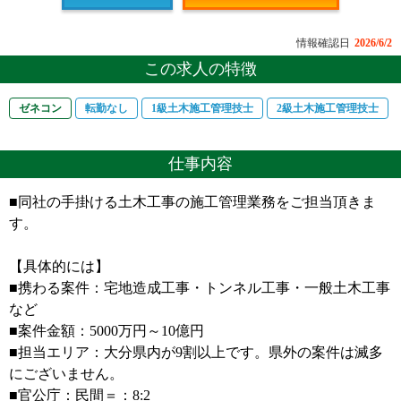
情報確認日
2026/6/2
この求人の特徴
ゼネコン
転勤なし
1級土木施工管理技士
2級土木施工管理技士
仕事内容
■同社の手掛ける土木工事の施工管理業務をご担当頂きま
す。
【具体的には】
■携わる案件：宅地造成工事・トンネル工事・一般土木工事
など
■案件金額：5000万円～10億円
■担当エリア：大分県内が9割以上です。県外の案件は滅多
にございません。
■官公庁：民間＝：8:2