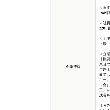
＜資
198億
＜社
2281
＜上
上場
＜企
【概
東証プ
企業情報
年以
事業
ギー
（合）
工」
成長
【強