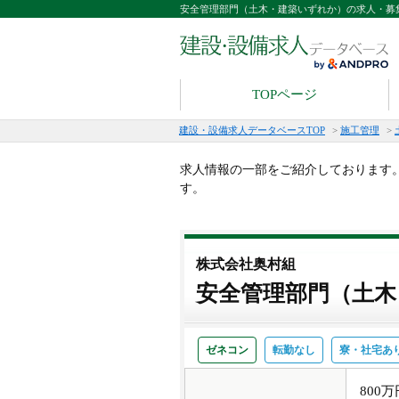
安全管理部門（土木・建築いずれか）の求人・募
TOPページ
建設・設備求人データベースTOP
>
施工管理
>
求人情報の一部をご紹介しております
す。
株式会社奥村組
安全管理部門（土木
ゼネコン
転勤なし
寮・社宅あ
800