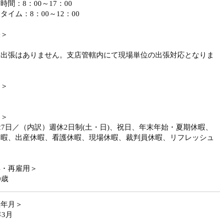
時間：8：00～17：00
タイム：8：00～12：00
張＞
国出張はありません。支店管轄内にて現場単位の出張対応となりま
勤＞
日＞
27日／（内訳）週休2日制(土・日)、祝日、年末年始・夏期休暇、
休暇、出産休暇、看護休暇、現場休暇、裁判員休暇、リフレッシュ
年・再雇用＞
0歳
立年月＞
年3月