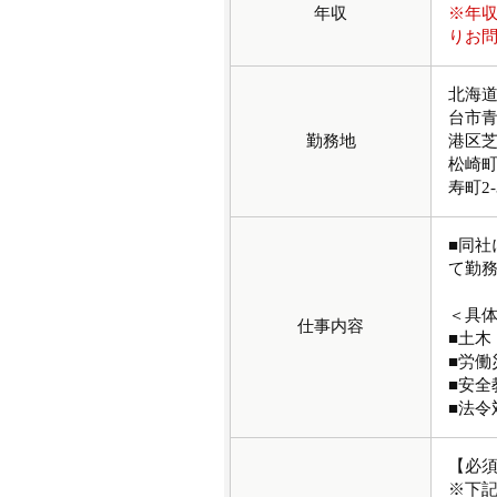
年収
※年
りお
北海道
台市青葉
勤務地
港区芝
松崎町
寿町2
■同
て勤
＜具
仕事内容
■土木
■労働
■安全
■法令
【必
※下