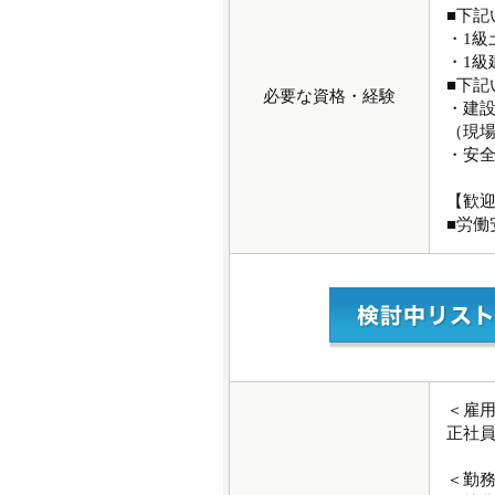
■下記
・1級
・1級
■下記
必要な資格・経験
・建
（現
・安
【歓
■労
＜雇
正社
＜勤