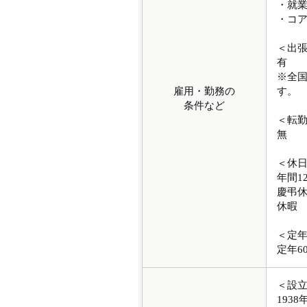
・就業
・コア
＜出
有
※全
雇用・勤務の
す。
条件など
＜転
無
＜休
年間1
慶弔
休暇
＜定
定年6
＜設
1938