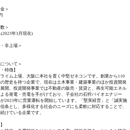
本金＞
円
員数＞
名(2023年3月現在)
場・非上場＞
業について＞
要・特徴】
ライム上場、大阪に本社を置く中堅ゼネコンです。創業から110
上の歴史を持つ企業で、現在は土木事業・建築事業のほか投資開発
も展開。投資開発事業では不動産の販売・賃貸と、再生可能エネル
による発電・売電を手がけており、子会社の石狩バイオエナジー
が2023年に営業運転を開始しています。「堅実経営」と「誠実施
を信条とし、多様化する社会のニーズにも柔軟に対応することで、
を続けている企業です。
み】