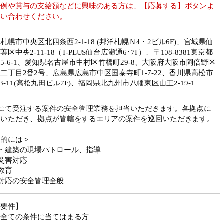
収例や賞与の支給額などに興味のある方は、【応募する】ボタンよ
問い合わせください。
札幌市中央区北四条西2-1-18 (邦洋札幌Ｎ4・2ビル6F)、宮城県仙
区中央2-11-18（T-PLUS仙台広瀬通6･7F）、〒108-8381東京都
5-6-1、愛知県名古屋市中村区竹橋町29-8、大阪府大阪市阿倍野区
二丁目2番2号、広島県広島市中区国泰寺町1-7-22、香川県高松市
-3-11(高松丸田ビル7F)、福岡県北九州市八幡東区山王2-19-1
社にて受注する案件の安全管理業務を担当いただきます。各拠点に
務いただき、拠点が管轄をするエリアの案件を巡回いただきます。
体的には＞
・建築の現場パトロール、指導
災害対応
教育
対応の安全管理全般
須要件】
記全ての条件に当てはまる方