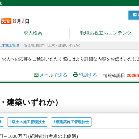
集
8
7
月
日
求人検索
転職お役立ちコンテンツ
土木施工管理
>
安全管理部門（土木・建築いずれか）
。求人への応募をご検討いただく際にはより詳細な内容をお伝えいたし
メールで送る
印刷する
情報確認日
2026/
・建築いずれか）
り
1級土木施工管理技士
1級建築施工管理技士
万円～1000万円 (経験能力考慮の上優遇)