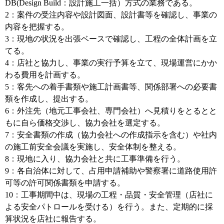
DB(Design Build：設計施工一括）方式の業務である。
2：案件の受注内容や設計図面、設計書等を確認し、事業の
内容を把握する。
3：現地の状況を出張ベースで確認し、工程の全体計画を立
てる。
4：店社と協力し、事業の実行予算を立て、現場運営にかか
わる費用を計画する。
5：客先への着手書類や施工計画書等、関係部署への必要書
類を作成し、提出する。
6：外注先（地元工事会社、専門会社）へ見積りをとるとと
もに自ら価格交渉し、協力会社を選定する。
7：安全書類の作成（協力会社への作成指示を含む）や社内
の施工前安全会議を実施し、安全体制を整える。
8：現地に入り、協力会社と共に工事準備を行う。
9：各自治体に対して、占用申請補助や警察署に道路使用許
可等の許可関係書類を申請する。
10：工事期間中は、現場の工程・品質・安全管理（店社に
よる安全パトロールを受ける）を行う。また、定期的に採
算状況を店社に報告する。