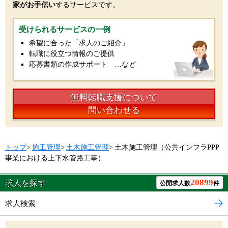
家がお手伝い
するサービスです。
受けられるサービスの一例
希望に合った「求人のご紹介」
転職に役立つ情報のご提供
応募書類の作成サポート …など
無料転職支援について
問い合わせる
トップ
>
施工管理
>
土木施工管理
>
土木施工管理（公共インフラPPP
事業における上下水管路工事）
20899
求人を探す
公開求人数
件
求人検索