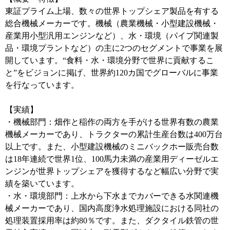
東証プライム上場、数々の世界トップシェア製品を有する
総合機械メーカーです。機械（農業機械・小型建設機械・
産業用小型汎用エンジンなど）、水・環境（パイプ関連製
品・環境プラントなど）の主に2つのセグメントで事業を展
開しています。“食料・水・環境分野で世界に貢献するこ
と”をビジョンに掲げ、世界約120カ国でグローバルに事業
を行なっています。
【実績】
・機械部門：畑作と稲作の両方を手がける世界有数の農業
機械メーカーであり、トラクターの累計生産台数は400万台
以上です。また、小型建設機械のミニバックホー販売台数
は18年連続で世界1位、100馬力未満の産業用ディーゼルエ
ンジンが世界トップシェアを獲得するなど幅広い分野で実
績を築いています。
・水・環境部門：上水から下水までカバーできる水関連機
械メーカーであり、国内高度浄水処理施設における同社の
処理装置採用率は約80％です。また、ダクタイル鉄管の世