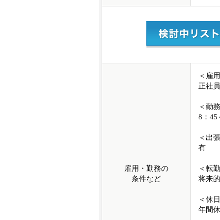
＜雇
正社
＜勤
8：4
＜出
有
雇用・勤務の
＜転
条件など
将来
＜休
年間休