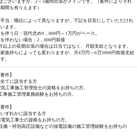
はございますが、2～3週間出張がメインです。（案件によりそれ
の期間も有りえます）
張手当：職位によって異なりますが、下記を目安にしていただけれ
思います。
を伴う日：宿代含め9，000円～1万円がベース。
を伴わない場合：2，000円前後
ヶ月以上の長期出張の場合は日当ではなく、月額支給となります。
家族持ちによっても変わりますが、月4万円～6万5000円前後支給
ます。
須要件】
記全てに該当する方
電気工事施工管理技士の資格をお持ちの方。
気工事施工管理業務経験をお持ちの方。
迎要件】
記いずれかに該当する方
種電気工事士の資格をお持ちの方。
圧設備・特別高圧設備などの強電設備の施工管理経験をお持ちの