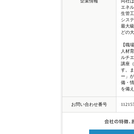
企業情報
同社
エネ
生管
シス
最大
どの
【職
人材
ルチ
講座（
す。
ー」が
備・
を備
お問い合わせ番号
11215