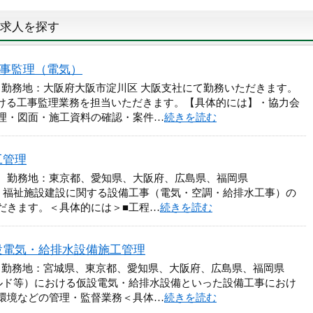
求人を探す
社／工事監理（電気）
 勤務地：大阪府大阪市淀川区 大阪支社にて勤務いただきます。
おける工事監理業務を担当いただきます。【具体的には】・協力会
理・図面・施工資料の確認・案件…
続きを読む
工管理
円 勤務地：東京都、愛知県、大阪府、広島県、福岡県
、福祉施設建設に関する設備工事（電気・空調・給排水工事）の
だきます。＜具体的には＞■工程…
続きを読む
設電気・給排水設備施工管理
円 勤務地：宮城県、東京都、愛知県、大阪府、広島県、福岡県
ルド等）における仮設電気・給排水設備といった設備工事におけ
環境などの管理・監督業務＜具体…
続きを読む