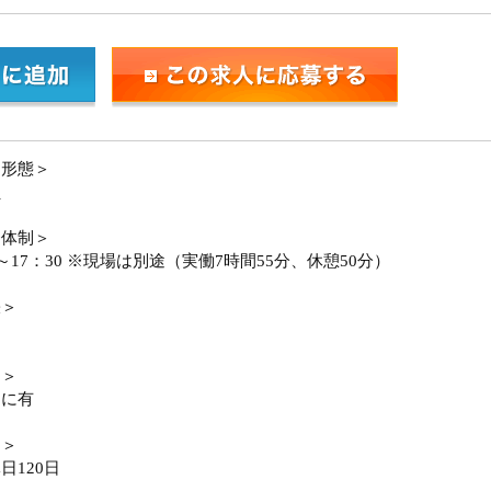
用形態＞
員
務体制＞
5～17：30 ※現場は別途（実働7時間55分、休憩50分）
張＞
勤＞
的に有
日＞
日120日