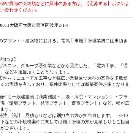
収例や賞与の支給額などに興味のある方は、【応募する】ボタンよ
問い合わせください。
-0011大阪府大阪市西区阿波座2-1-4
社のプラント・建築物における、電気工事施工管理業務に従事頂き
。
体的には】
手ゼネコン、グループ系企業などから受注した、「電気工事」「通
事」などを担当頂くこととなります。
築案件～リニューアル工事など幅広い業務且つ大型の案件を多数受
多くの実績を有しており、案件比率としては新築案件が多くなりま
象物件も一般建築物（商業施設・工場・病院・マンション）・プラ
設備（環境プラント、発電プラント、蓄電プラント）など、幅が広
ります。
発注、設計、見積もりなどは別担当の方が担当致します。 ※10
以下などの小規模案件に関しては施工管理の方が見積もりもご担当
事がございます。