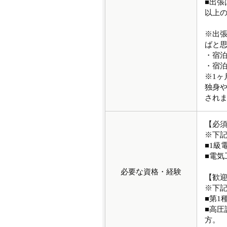
■出張
以上
※出
ばと
・宿泊
・宿泊
※1
独身や
され
【必
※下
■1級
■電
必要な資格・経験
【歓
※下
■第1
■高
方。