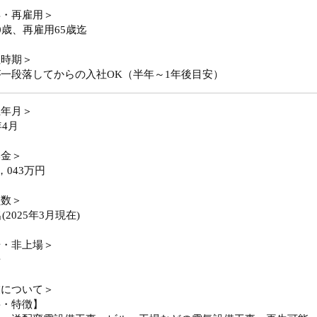
年・再雇用＞
0歳、再雇用65歳迄
社時期＞
一段落してからの入社OK（半年～1年後目安）
立年月＞
年4月
本金＞
，043万円
員数＞
名(2025年3月現在)
場・非上場＞
場
業について＞
要・特徴】