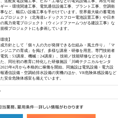
は、送配変電設備工事、ビル・工場などの電気設備工事、再生可能
ルギー・環境関連工事、電気通信設備工事、プラント工事、空調衛
工事など、幅広い設備工事を手がけています。世界最大級の蓄電池
テムプロジェクト（北海道レドックスフロー電池設置工事）や日本
級の風力発電プロジェクト（ウィンドファームつがる建設工事）な
大規模プロジェクトにも参画しています。
場環境】
育成方針として「個々人の力が発揮できる仕組み・風土作り」「マ
エンジニアの育成」を掲げ、多様な講座・研修を用意。専門技術者
電気：53講座、機械：24講座）、技術／技能研修などがありま
また、同社初の教育に特化した研修施設「川崎テクニカルセンタ
2023年4月から本格的に稼働を開始。同施設は電気設備・電力設
情報通信設備・空調給排水設備の実機のほか、VR危険体感設備など
えた安全危険体感室も備えています。
7