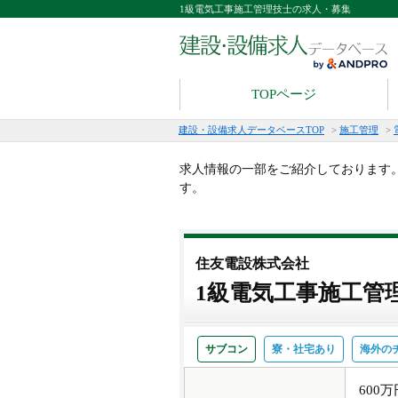
1級電気工事施工管理技士の求人・募集
TOPページ
建設・設備求人データベースTOP
>
施工管理
>
求人情報の一部をご紹介しております
す。
住友電設株式会社
1級電気工事施工管
サブコン
寮・社宅あり
海外の
600