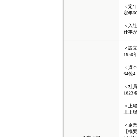
＜定
定年6
＜入
仕事が
＜設
1950
＜資
64億4
＜社
1823
＜上
非上
＜企
【概