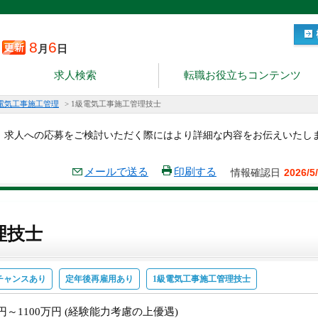
8
6
月
日
求人検索
転職お役立ちコンテンツ
電気工事施工管理
>
1級電気工事施工管理技士
。求人への応募をご検討いただく際にはより詳細な内容をお伝えいたし
メールで送る
印刷する
情報確認日
2026/5
理技士
チャンスあり
定年後再雇用あり
1級電気工事施工管理技士
万円～1100万円 (経験能力考慮の上優遇)