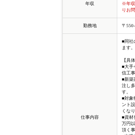
年収
※年
りお
勤務地
〒550
■同
ます
【具
■大
信工
■新
注し
す。
■対
ント
くな
仕事内容
■資材
万円
頂く