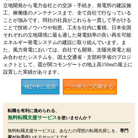
立地開発から電力会社との交渉・手続き、発電所の建設施
工、稼働後のメンテナンスまで、全て自社で行なっている
ことが強みです。同社の社員がこれらを一貫して手がける
ことで技術ノウハウや知恵、工夫を社内に蓄積。日本全国
それぞれの立地環境に最も適した発電効率の良い再生可能
エネルギー発電システムの建設に取り組んでいます。ま
た、風力発電においては、自社でも開発。太陽光発電と組
み合わせたシステムを、国土交通省・文部科学省のプロジ
ェクトとして、霞が関コモンゲートの地上高150mの屋上に
設置した実績があります。
検討中に追加
この求人に応募する
転職を有利に進められる、
無料転職支援サービス
を使いませんか？
無料転職支援サービスは、あなたの理想の転職先探しを、
専門
家がお手伝い
するサービスです。