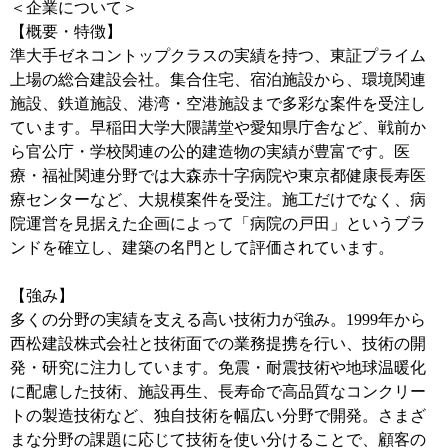
＜企業について＞
【概要・特徴】
準大手ゼネコントップクラスの実績を持つ、東証プライム
上場の総合建設会社。集合住宅、宿泊施設から、環境関連
施設、鉄道施設、港湾・空港施設まで多彩な案件を受注し
ています。早稲田大学大隈講堂や愛知県庁舎など、戦前か
ら官公庁・学校関連の公的建造物の実績が豊富です。医
療・福祉関連分野では大森赤十字病院や東京都健康長寿医
療センターなど、大規模案件を受注。施工だけでなく、病
院運営を見据えた企画によって「病院の戸田」というブラ
ンドを確立し、建築の名門として評価されています。
【強み】
多くの分野の実績を支える高い技術力が強み。1999年から
西松建設株式会社と技術面での業務提携を行い、技術の開
発・研究に注力しています。免震・耐震技術や地球温暖化
に配慮した技術、施設再生、長寿命で高品質なコンクリー
トの製造技術など、独自技術を幅広い分野で開発。さまざ
まな分野の課題に応じて技術を使い分けることで、顧客の