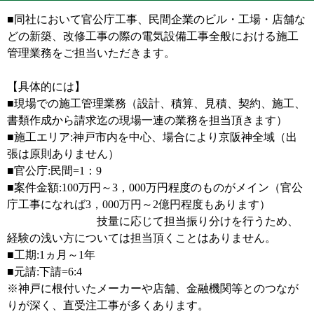
■同社において官公庁工事、民間企業のビル・工場・店舗な
どの新築、改修工事の際の電気設備工事全般における施工
管理業務をご担当いただきます。
【具体的には】
■現場での施工管理業務（設計、積算、見積、契約、施工、
書類作成から請求迄の現場一連の業務を担当頂きます）
■施工エリア:神戸市内を中心、場合により京阪神全域（出
張は原則ありません）
■官公庁:民間=1：9
■案件金額:100万円～3，000万円程度のものがメイン（官公
庁工事になれば3，000万円～2億円程度もあります）
技量に応じて担当振り分けを行うため、
経験の浅い方については担当頂くことはありません。
■工期:1ヵ月～1年
■元請:下請=6:4
※神戸に根付いたメーカーや店舗、金融機関等とのつなが
りが深く、直受注工事が多くあります。