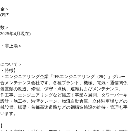
本金＞
0万円
員数＞
(2025年4月現在)
場・非上場＞
場
業について＞
要・特徴】
トエンジニアリング企業「JFEエンジニアリング（株）」グルー
総合メンテナンス会社です。各種プラント、機械、電気・通信関係
・装置類の改造、修理、保守・点検、運転およびメンテナンス、
製作工事、エンジニアリングなど幅広く事業を展開。タワーパーキ
の設計・施工や、港湾クレーン、物流自動倉庫、立体駐車場などの
機械設備、橋梁・首都高速道路などの鋼構造施設の維持・管理も手
ています。
み】