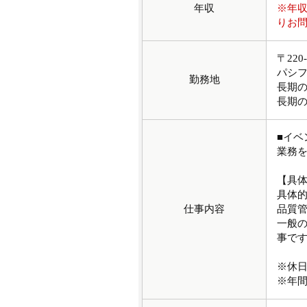
年収
※年
りお
〒22
パシ
勤務地
長期
長期
■イ
業務
【具
具体
仕事内容
品質
一般
事で
※休
※年間