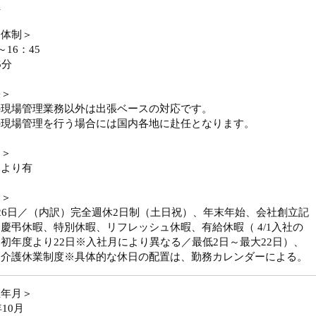
員
務体制＞
～16：45
5分
張＞
の現場管理業務以外は出張ベースの対応です。
の現場管理を行う場合には国内各地に赴任となります。
勤＞
により有
日＞
26日／（内訳）完全週休2日制（土日祝）、年末年始、会社創立記
慶弔休暇、特別休暇、リフレッシュ休暇、有給休暇（ 4/1入社の
初年度より22日※入社月により異なる／最低2日～最大22日）、
・介護休業制度※具体的な休日の配置は、勤務カレンダーによる。
立年月＞
年10月