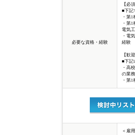
【必
■下記
・第1
・第1
電気
・電
必要な資格・経験
経験
【歓
■下記
・高
の業
・第1
＜雇