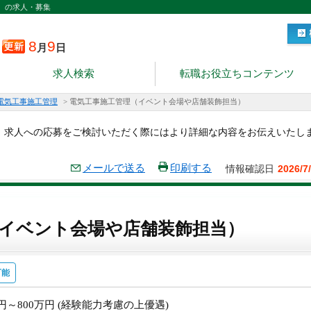
）の求人・募集
8
9
月
日
求人検索
転職お役立ちコンテンツ
電気工事施工管理
>
電気工事施工管理（イベント会場や店舗装飾担当）
。求人への応募をご検討いただく際にはより詳細な内容をお伝えいたし
メールで送る
印刷する
情報確認日
2026/7
イベント会場や店舗装飾担当）
可能
万円～800万円 (経験能力考慮の上優遇)