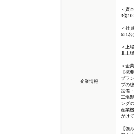
＜資
3億10
＜社
651名
＜上
非上
＜企
【概
プラン
企業情報
プの
設備
工場
ング
産業
がけ
【強