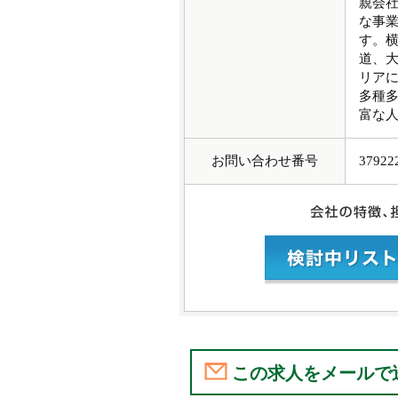
親会
な事
す。
道、
リア
多種
富な
お問い合わせ番号
37922
この求人をメールで