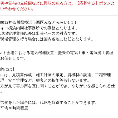
収例や賞与の支給額などに興味のある方は、【応募する】ボタンよ
問い合わせください。
0-0012神奈川県横浜市西区みなとみらい1-1-1
フィコ横浜内同社事務所での勤務となります。
の現場管理業務以外は出張ベースの対応です。
の現場管理を行う場合には国内各地に赴任となります。
ベント会場における電気機器設置・撤去の電気工事・電気施工管理
をお任せします。
体的には】
的には、見積書作成、施工計画の策定、資機材の調達、工程管理、
管理、安全管理など。顧客との折衝等も行ないます。
の方が見て喜ぶ声を直に聞くことができ、やりがいを感じられる仕
す。
日労働をした場合には、代休を取得することができます。
平均30時間程度