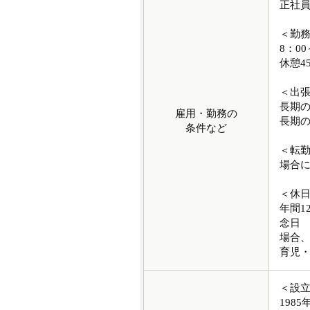
正社
＜勤
8：00
休憩4
＜出
長期
雇用・勤務の
長期
条件など
＜転
場合
＜休
年間1
念日 
場合、
育児
＜設
1985