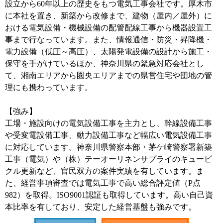
設立から60年以上の歴史をもつ電気工事会社です。厚木市
に本社を置き、新築から改修まで、建物（屋内／屋外）に
おける電気設備・機械設備の配管配線工事から機器設置工
事まで行なっています。また、情報通信・防災・昇降機・
電力設備（低圧～高圧）、太陽発電設備の設計から施工・
保守を手がけているほか、神奈川県の緊急対応会社とし
て、湘南エリアから圏央エリアまでの県営住宅や団地の管
理にも携わっています。
【強み】
工場・施設向けの電気設備工事を主力とし、幹線設備工事
や受変電設備工事、動力設備工事など幅広い電気設備工事
に対応しています。神奈川県警察本部・茅ケ崎警察署新築
工事（電気）や（株）テーオーリネンサプライのキュービ
クル更新など、官民双方の案件実績を有しています。ま
た、経営事項審査では電気工事で高い総合評定値（P点
982）を取得。ISO9001認証も取得しています。高い自己資
本比率を有しており、安定した経営基盤も強みです。