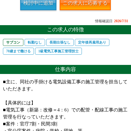
検討中に追加
この求人に応募する
情報確認日
2026/7/31
この求人の特徴
サブコン
転勤なし
長期出張なし
定年後再雇用あり
70歳まで働ける
1級電気工事施工管理技士
仕事内容
■主に、同社の手掛ける電気設備工事の施工管理を担当して
いただきます。
【具体的には】
■電気工事（新築：改修＝4：6）での配管・配線工事の施工
管理を行なっていただきます。
■案件：官庁7割・民間3割
・官公庁案件：病院・学校・団地、等