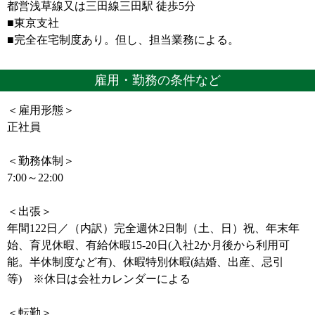
都営浅草線又は三田線三田駅 徒歩5分
■東京支社
■完全在宅制度あり。但し、担当業務による。
雇用・勤務の条件など
＜雇用形態＞
正社員
＜勤務体制＞
7:00～22:00
＜出張＞
年間122日／（内訳）完全週休2日制（土、日）祝、年末年
始、育児休暇、有給休暇15-20日(入社2か月後から利用可
能。半休制度など有)、休暇特別休暇(結婚、出産、忌引
等) ※休日は会社カレンダーによる
＜転勤＞