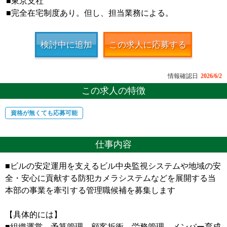
■東京支社
■完全在宅制度あり。但し、担当業務による。
検討中に追加
この求人に応募する
情報確認日
2026/6/2
この求人の特徴
資格が無くても応募可能
仕事内容
■ビルの安定運用を支えるビル中央監視システムや地域の安
全・安心に貢献する防犯カメラシステムなどを展開する当
本部の事業を牽引する管理職候補を募集します
【具体的には】
■組織運営、予算管理、顧客折衝、労務管理、メンバー育成