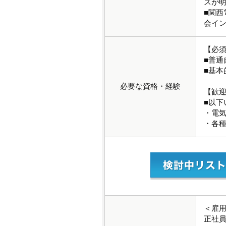
スが
■関
会イ
【必
■普通
■基本的
必要な資格・経験
【歓
■以下
・電
・各
＜雇
正社