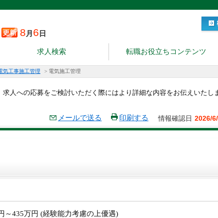
8
6
月
日
求人検索
転職お役立ちコンテンツ
電気工事施工管理
>
電気施工管理
。求人への応募をご検討いただく際にはより詳細な内容をお伝えいたし
メールで送る
印刷する
情報確認日
2026/6
万円～435万円 (経験能力考慮の上優遇)