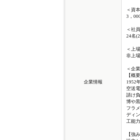
＜資
3，00
＜社
24名(
＜上
非上
＜企
【概
企業情報
195
空送
請け
博や黒
フラ
ディ
工能
【強