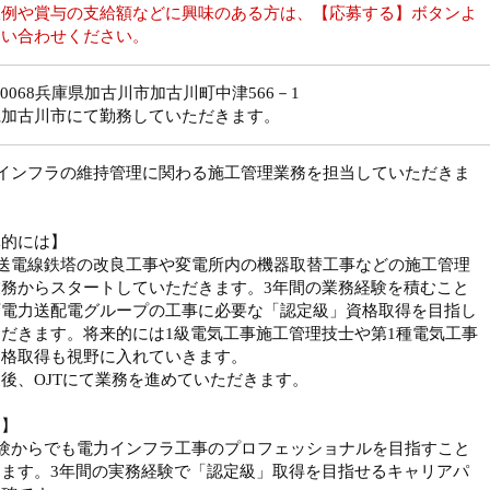
収例や賞与の支給額などに興味のある方は、【応募する】ボタンよ
問い合わせください。
5-0068兵庫県加古川市加古川町中津566－1
県加古川市にて勤務していただきます。
力インフラの維持管理に関わる施工管理業務を担当していただきま
体的には】
空送電線鉄塔の改良工事や変電所内の機器取替工事などの施工管理
業務からスタートしていただきます。3年間の業務経験を積むこと
西電力送配電グループの工事に必要な「認定級」資格取得を目指し
だきます。将来的には1級電気工事施工管理技士や第1種電気工事
資格取得も視野に入れていきます。
後、OJTにて業務を進めていただきます。
力】
経験からでも電力インフラ工事のプロフェッショナルを目指すこと
きます。3年間の実務経験で「認定級」取得を目指せるキャリアパ