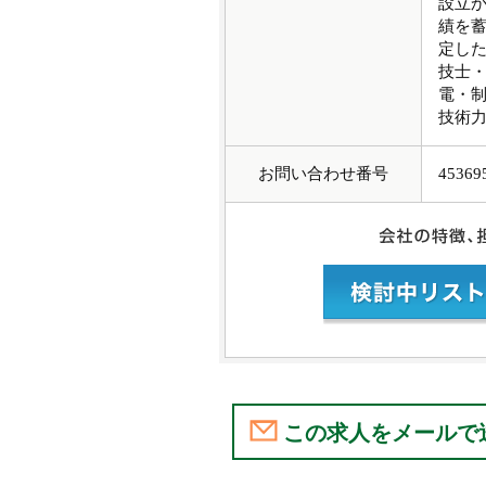
設立か
績を蓄
定した
技士
電・
技術
お問い合わせ番号
45369
この求人をメールで