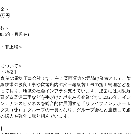
本金＞
0万円
員数＞
2026年4月現在)
場・非上場＞
場
業について＞
要・特徴】
2年創業の電気工事会社です。主に関西電力の元請け業者として、架
電線鉄塔の改良工事や変電所内の変圧器取替工事の施工管理などを
負っており、地域の社会インフラを支えています。過去には大阪万
部ダム関連工事などを手がけた歴史ある企業です。2025年、イン
メンテナンスビジネスを総合的に展開する「リライフメンテホール
ングス（株）」グループの一員となり、グループ会社と連携して施
力の拡大や強化に取り組んでいます。
み】