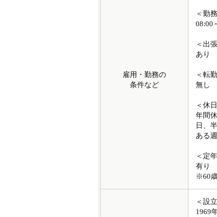
＜勤
08:00
＜出
あり
雇用・勤務の
＜転
条件など
無し
＜休
年間休
日、半
ある
＜定
有り
※60
＜設
1969