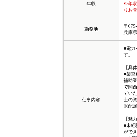
年収
※年
りお
〒67
勤務地
兵庫
■電
す。
【具
■架
補助
で関
ていた
仕事内容
士の
※配属
【魅
■未
がで