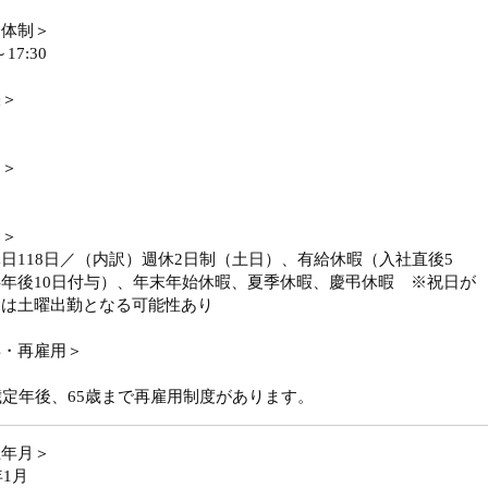
務体制＞
～17:30
張＞
勤＞
日＞
日118日／（内訳）週休2日制（土日）、有給休暇（入社直後5
年後10日付与）、年末年始休暇、夏季休暇、慶弔休暇 ※祝日が
週は土曜出勤となる可能性あり
年・再雇用＞
歳定年後、65歳まで再雇用制度があります。
立年月＞
年1月