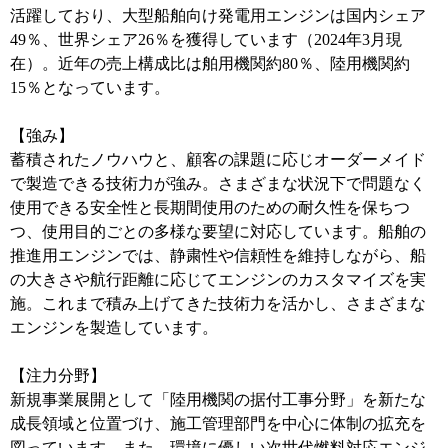
活躍しており、大型船舶向け発電用エンジンは国内シェア
49％、世界シェア26％を獲得しています（2024年3月現
在）。近年の売上構成比は舶用機関約80％、陸用機関約
15％となっています。
【強み】
蓄積されたノウハウと、顧客の課題に応じオーダーメイド
で製造できる技術力が強み。さまざまな状況下で問題なく
使用できる安全性と長期間使用のための耐久性を保ちつ
つ、使用目的ごとの多様な要望に対応しています。船舶の
推進用エンジンでは、静粛性や信頼性を維持しながら、船
の大きさや航行距離に応じてエンジンのカスタマイズを実
施。これまで積み上げてきた技術力を活かし、さまざまな
エンジンを製造しています。
【注力分野】
新規事業展開として「陸用機関の据付工事分野」を新たな
成長領域と位置づけ、施工管理部門を中心に体制の拡充を
図っています。また、環境に優しい次世代燃料対応エンジ