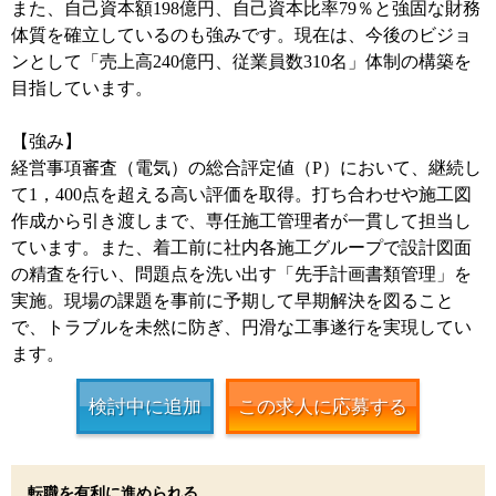
また、自己資本額198億円、自己資本比率79％と強固な財務
体質を確立しているのも強みです。現在は、今後のビジョ
ンとして「売上高240億円、従業員数310名」体制の構築を
目指しています。
【強み】
経営事項審査（電気）の総合評定値（P）において、継続し
て1，400点を超える高い評価を取得。打ち合わせや施工図
作成から引き渡しまで、専任施工管理者が一貫して担当し
ています。また、着工前に社内各施工グループで設計図面
の精査を行い、問題点を洗い出す「先手計画書類管理」を
実施。現場の課題を事前に予期して早期解決を図ること
で、トラブルを未然に防ぎ、円滑な工事遂行を実現してい
ます。
検討中に追加
この求人に応募する
転職を有利に進められる、