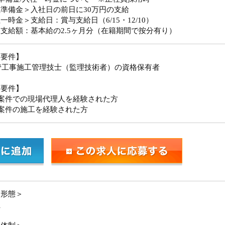
準備金＞入社日の前日に30万円の支給
一時金＞支給日：賞与支給日（6/15・12/10）
支給額：基本給の2.5ヶ月分（在籍期間で按分有り）
須要件】
管工事施工管理技士（監理技術者）の資格保有者
迎要件】
型案件での現場代理人を経験された方
案件の施工を経験された方
用形態＞
員