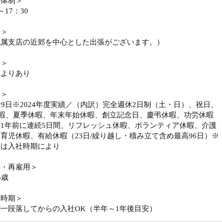
務体制＞
～17：30
張＞
配属支店の近郊を中心とした出張がございます。）
勤＞
によりあり
日＞
29日※2024年度実績／（内訳）完全週休2日制（土・日）、祝日、
休暇、夏季休暇、年末年始休暇、創立記念日、慶弔休暇、功労休暇
1年前に連続5日間、リフレッシュ休暇、ボランティア休暇、介護
育児休暇、有給休暇（23日/繰り越し・積み立て含め最高96日）※
度は入社時期により
年・再雇用＞
5歳
社時期＞
一段落してからの入社OK（半年～1年後目安）