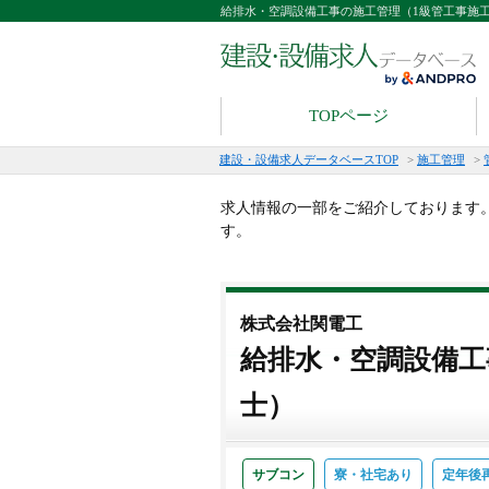
給排水・空調設備工事の施工管理（1級管工事施
TOPページ
建設・設備求人データベースTOP
>
施工管理
>
求人情報の一部をご紹介しております
す。
株式会社関電工
給排水・空調設備工
士）
サブコン
寮・社宅あり
定年後