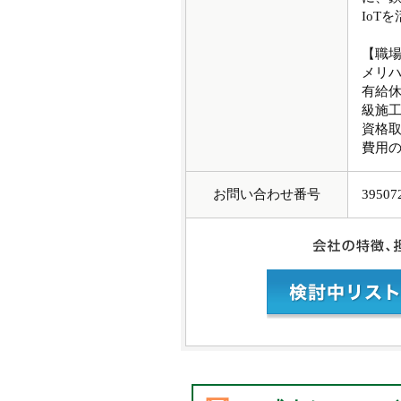
IoT
【職
メリ
有給
級施
資格
費用
お問い合わせ番号
39507