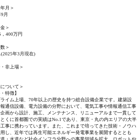
立年月＞
年9月
本金＞
6，400万円
員数＞
名(2025年3月現在)
場・非上場＞
業について＞
要・特徴】
ライム上場、70年以上の歴史を持つ総合設備企業です。建築設
情報通信設備、電力設備の分野において、電気工事や情報通信工事
の企画から設計、施工、メンテナンス、リニューアルまで一貫して
とくに首都圏での実績はNo.1であり、東京・丸の内エリアの大半
ル工事に携わっています。また、これまで培ってきた技術・ノウハ
活用し、近年では再生可能エネルギー発電事業を展開するととも
鉄道・水道など社会インフラ分野への事業領域を拡大。ロボットや