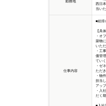
勤務地
西日
当い
■給
【具
・オ
築物
いた
・工
価管
てい
・ゼ
仕事内容
ただ
・物
担当
アッ
・入社
だく
■入社