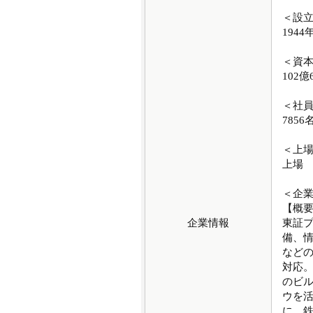
＜設
1944
＜資
102億
＜社
7856
＜上
上場
＜企
【概
企業情報
東証プ
備、
など
対応。
のビ
ウを
に、