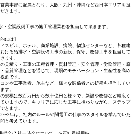
本営業本部に配属となり、大阪・九州・沖縄など西日本エリアを担
ただきます。
排水・空調設備工事の施工管理業務を担当して頂きます。
体的には】
フィスビル、ホテル、商業施設、病院、物流センターなど、各種建
における給排水・空調設備工事の新設、保守、改修工事を担当して
だきます。
事の見積り・工事の工程管理・資材管理・安全管理・労務管理・原
理・品質管理などを通じて、現場のモチベーション・生産性を高め
く役割です。
ネコンや工事業者、施主など、様々な関係者との折衝も担当してい
きます。
件の規模は数百万円から数十億円と様々で、新設や改修など幅広く
していますので、キャリアに応じた工事に携わりながら、ステップ
プできます。
2〜3年は、社内のルールや関電工の仕事のスタイルを学んでいた
期間と考えています。
準備金/入社一時金について ※正社員採用時