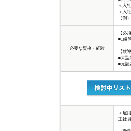
＜入社
＜入社
（例）
【必
■1級
必要な資格・経験
【歓
■大
■元請
＜雇
正社