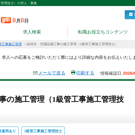
工管理技士）の求人・募集
8
8
月
日
求人検索
転職お役立ちコンテンツ
管工事施工管理
>
給排水・空調設備工事の施工管理（1級管工事施工管理技士）
。求人への応募をご検討いただく際にはより詳細な内容をお伝えいたし
メールで送る
印刷する
情報確認日
2026/
事の施工管理（1級管工事施工管理技
再雇用あり
1級管工事施工管理技士