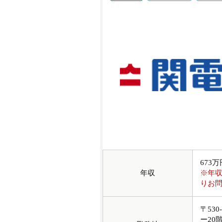
673
年収
※年
りお
〒53
ー20