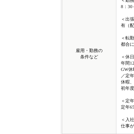
＜勤
8：30
＜出
有（
＜転
都合
雇用・勤務の
条件など
＜休
年間1
GW
／定年
休暇、
初年
＜定
定年6
＜入
仕事が