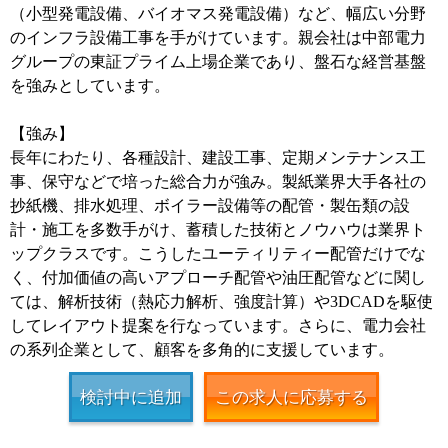
（小型発電設備、バイオマス発電設備）など、幅広い分野
のインフラ設備工事を手がけています。親会社は中部電力
グループの東証プライム上場企業であり、盤石な経営基盤
を強みとしています。
【強み】
長年にわたり、各種設計、建設工事、定期メンテナンス工
事、保守などで培った総合力が強み。製紙業界大手各社の
抄紙機、排水処理、ボイラー設備等の配管・製缶類の設
計・施工を多数手がけ、蓄積した技術とノウハウは業界ト
ップクラスです。こうしたユーティリティー配管だけでな
く、付加価値の高いアプローチ配管や油圧配管などに関し
ては、解析技術（熱応力解析、強度計算）や3DCADを駆使
してレイアウト提案を行なっています。さらに、電力会社
の系列企業として、顧客を多角的に支援しています。
検討中に追加
この求人に応募する