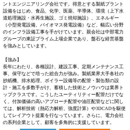
ントエンジニアリング会社です。得意とする製紙プラント
設備をはじめ、食品、化学、医薬、半導体、環境（上下水
道処理施設・水再生施設、ゴミ焼却施設）、エネルギー
（小型発電設備、バイオマス発電設備）など、幅広い分野
のインフラ設備工事を手がけています。親会社は中部電力
グループの東証プライム上場企業であり、盤石な経営基盤
を強みとしています。
【強み】
長年にわたり、各種設計、建設工事、定期メンテナンス工
事、保守などで培った総合力が強み。製紙業界大手各社の
抄紙機、排水処理、ボイラー設備等の配管・製缶類の設
計・施工を多数手がけ、蓄積した技術とノウハウは業界ト
ップクラスです。こうしたユーティリティー配管だけでな
く、付加価値の高いアプローチ配管や油圧配管などに関し
ては、解析技術（熱応力解析、強度計算）や3DCADを駆使
してレイアウト提案を行なっています。さらに、電力会社
の系列企業として、顧客を多角的に支援しています。