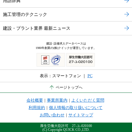
用語辞典
施工管理のテクニック
建設・プラント業界 最新ニュース
建設･設備求人データベースは
1980年創業の(株)クイックが運営しています。
表示：スマートフォン ｜
PC
ページトップへ
会社概要
|
事業所案内
|
よくいただく質問
利用規約
|
個人情報の取り扱いについて
お問い合わせ
|
サイトマップ
厚生労働大臣許可 27-ユ-020100
(C) Copyright QUICK CO.,LTD.