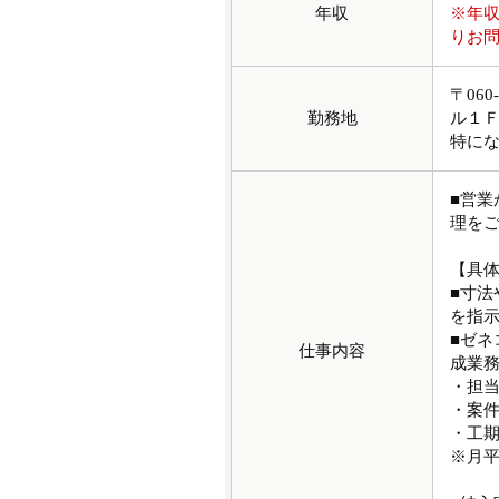
年収
※年
りお
〒06
勤務地
ル１
特に
■営
理を
【具
■寸
を指
■ゼ
仕事内容
成業
・担
・案
・工期
※月平