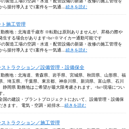
等の製造工場の空調・水道・配管設備の新築・改修の施工管理を
から据付導入まで1案件を一気通…
続きを読む
ント施工管理
 勤務地：北海道千歳市 ※転勤は原則ありませんが、昇格の際や
生する場合があります<br>※マイカー通勤可能です
等の製造工場の空調・水道・配管設備の新築・改修の施工管理を
から据付導入まで1案件を一気通…
続きを読む
ンストラクション／設備管理・設備保全
円 勤務地：北海道、青森県、岩手県、宮城県、秋田県、山形県、福
県、埼玉県、千葉県、東京都、神奈川県、新潟県、富山県、石川
静岡県 勤務地はご希望が最大限考慮されます。<br>現場につい
す。
全国の建設・プラントプロジェクトにおいて、設備管理・設備保
だきます。 電気・空調・給排水…
続きを読む
ンストラクション／施工管理