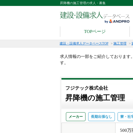
昇降機の施工管理の求人・募集
TOPページ
建設・設備求人データベースTOP
>
施工管理
>
求人情報の一部をご紹介しております
す。
フジテック株式会社
昇降機の施工管理
メーカー
長期出張なし
寮・社
500