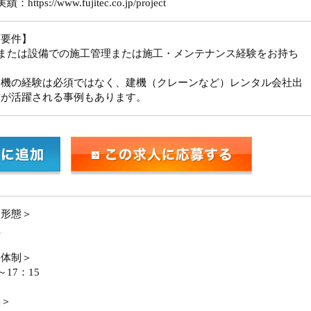
https://www.fujitec.co.jp/project
須要件】
築または設備での施工管理または施工・メンテナンス経験をお持ち
降機の経験は必須ではなく、建機（クレーンなど）レンタル会社出
方が活躍される事例もあります。
用形態＞
員
務体制＞
～17：15
張＞