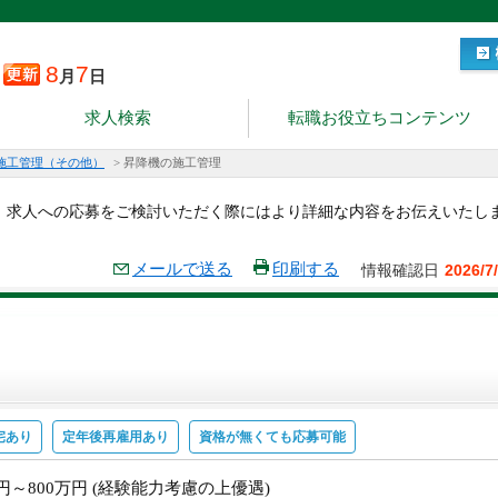
8
7
月
日
求人検索
転職お役立ちコンテンツ
施工管理（その他）
>
昇降機の施工管理
。求人への応募をご検討いただく際にはより詳細な内容をお伝えいたし
メールで送る
印刷する
情報確認日
2026/7
宅あり
定年後再雇用あり
資格が無くても応募可能
万円～800万円 (経験能力考慮の上優遇)