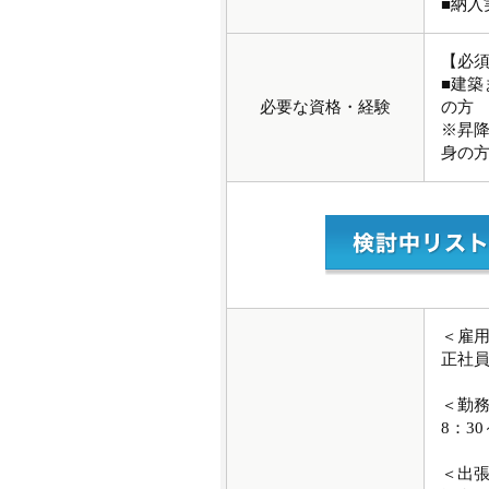
■納入実績：
【必
■建
必要な資格・経験
の方
※昇
身の
＜雇
正社
＜勤
8：30
＜出