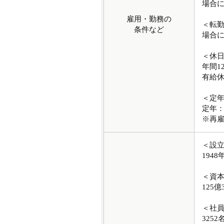
場合
雇用・勤務の
＜転
条件など
場合
＜休
年間1
有給
＜定
定年：
※再
＜設
1948
＜資
125億
＜社
3252