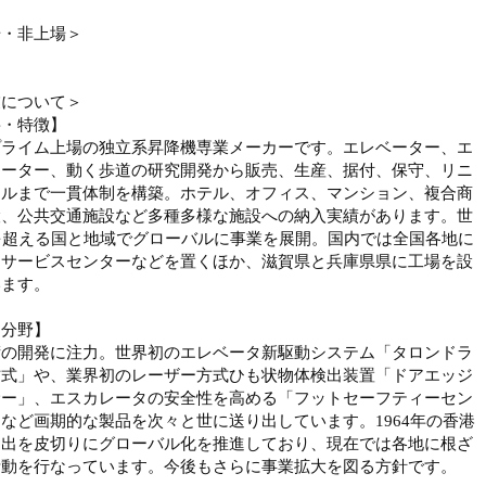
場・非上場＞
業について＞
要・特徴】
プライム上場の独立系昇降機専業メーカーです。エレベーター、エ
レーター、動く歩道の研究開発から販売、生産、据付、保守、リニ
アルまで一貫体制を構築。ホテル、オフィス、マンション、複合商
設、公共交通施設など多種多様な施設への納入実績があります。世
を超える国と地域でグローバルに事業を展開。国内では全国各地に
・サービスセンターなどを置くほか、滋賀県と兵庫県県に工場を設
います。
力分野】
術の開発に注力。世界初のエレベータ新駆動システム「タロンドラ
方式」や、業界初のレーザー方式ひも状物体検出装置「ドアエッジ
サー」、エスカレータの安全性を高める「フットセーフティーセン
など画期的な製品を次々と世に送り出しています。1964年の香港
進出を皮切りにグローバル化を推進しており、現在では各地に根ざ
活動を行なっています。今後もさらに事業拡大を図る方針です。