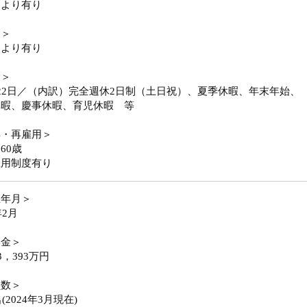
により有り
勤＞
により有り
日＞
22日／（内訳）完全週休2日制（土日祝）、夏季休暇、年末年始、
休暇、慶事休暇、育児休暇 等
年・再雇用＞
60歳
雇用制度有り
立年月＞
年2月
本金＞
3，393万円
員数＞
名(2024年3月現在)