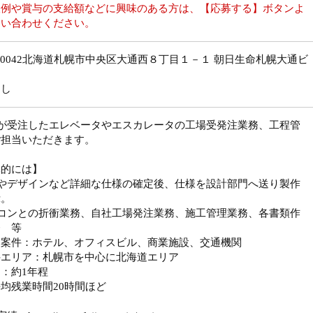
収例や賞与の支給額などに興味のある方は、【応募する】ボタンよ
問い合わせください。
0-0042北海道札幌市中央区大通西８丁目１－１ 朝日生命札幌大通ビ
Ｆ
なし
業が受注したエレベータやエスカレータの工場受発注業務、工程管
ご担当いただきます。
体的には】
法やデザインなど詳細な仕様の確定後、仕様を設計部門へ送り製作
示。
ネコンとの折衝業務、自社工場発注業務、施工管理業務、各書類作
務 等
当案件：ホテル、オフィスビル、商業施設、交通機関
件エリア：札幌市を中心に北海道エリア
：約1年程
均残業時間20時間ほど