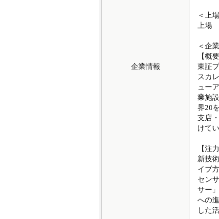
＜上
上場
＜企
【概
企業情報
東証
スカ
ュー
業施
界20
支店
けて
【注
新技
イブ
セン
サー」
への
した