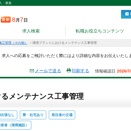
人・募集
8
7
月
日
求人検索
転職お役立ちコンテンツ
施工管理（その他）
>
環境プラントにおけるメンテナンス工事管理
。求人への応募をご検討いただく際にはより詳細な内容をお伝えいたし
メールで送る
印刷する
情報確認日
2026/7
けるメンテナンス工事管理
期出張なし
寮・社宅あり
発注者の立場
技術者（清掃施設）