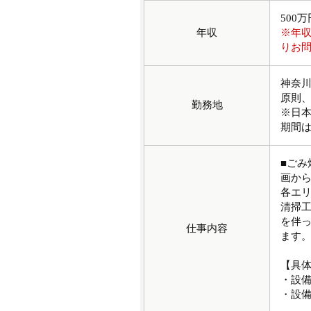
500
年収
※年
りお
神奈
原則
勤務地
※日
期間は
■ご
画か
各エ
清掃
を伴
仕事内容
ます
【具
・設
・設