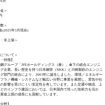
年6月
本金＞
円
員数＞
2名(2025年3月現在)
場・非上場＞
場
業について＞
要・特徴】
鋼グループ「JFEホールディングス（株）」傘下の総合エンジニ
グ企業。長い歴史を持つ日本鋼管（NKK）と川崎製鉄のエンジニ
グ部門の統合により、2003年に誕生しました。環境／エネルギー
ンフラ／機械・システムなど幅広い分野に事業を展開し、景気や社
勢の影響を受けにくい安定性を有しています。また交通や物流、上
などのインフラ建設においては、日本国内で培った技術力を活か
発展途上国の成長にも貢献しています。
力分野】