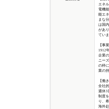
エネル
電機
能エ
まな
は国内
があ
てい
【事
191
企業の
ニー
の枠
業の
【働
全社的
週休3
制度
り、
海外