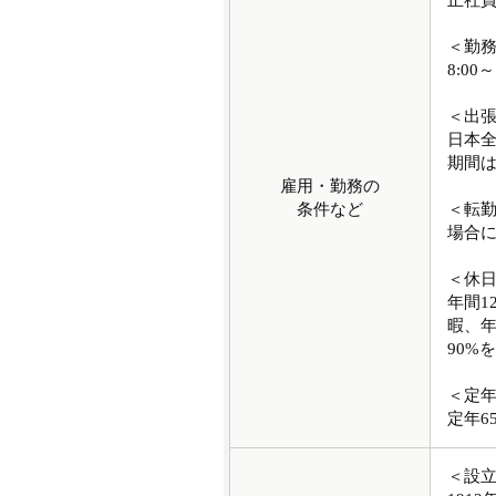
正社
＜勤
8:00～
＜出
日本
期間は
雇用・勤務の
条件など
＜転
場合
＜休
年間1
暇、年
90%
＜定
定年6
＜設