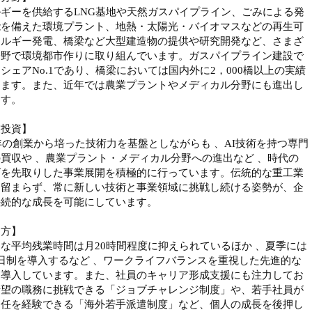
ギーを供給するLNG基地や天然ガスパイプライン、ごみによる発
能を備えた環境プラント、地熱・太陽光・バイオマスなどの再生可
ネルギー発電、橋梁など大型建造物の提供や研究開発など、さまざ
分野で環境都市作りに取り組んでいます。ガスパイプライン建設で
シェアNo.1であり、橋梁においては国内外に2，000橋以上の実績
ります。また、近年では農業プラントやメディカル分野にも進出し
ます。
業投資】
2年の創業から培った技術力を基盤としながらも 、AI技術を持つ専門
買収や 、農業プラント・メディカル分野への進出など 、時代の
ズを先取りした事業展開を積極的に行っています。伝統的な重工業
に留まらず、常に新しい技術と事業領域に挑戦し続ける姿勢が、企
持続的な成長を可能にしています。
き方】
な平均残業時間は月20時間程度に抑えられているほか 、夏季には
日制を導入するなど 、ワークライフバランスを重視した先進的な
を導入しています。また、社員のキャリア形成支援にも注力してお
希望の職務に挑戦できる「ジョブチャレンジ制度」や、若手社員が
赴任を経験できる「海外若手派遣制度」など、個人の成長を後押し