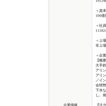
1912
＜資
100億
＜社
1110
＜上
非上
＜企
【概
大手鉄
アリン
アリン
／イ
会情
下水
し、
企業情報
【注