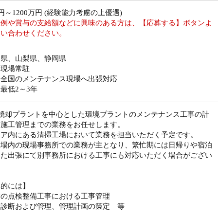
万円～1200万円 (経験能力考慮の上優遇)
収例や賞与の支給額などに興味のある方は、【応募する】ボタンよ
問い合わせください。
川県、山梨県、静岡県
、現場常駐
本全国のメンテナンス現場へ出張対応
最低2～3年
み焼却プラントを中心とした環境プラントのメンテナンス工事の計
ら施工管理までの業務をお任せします。
リア内にある清掃工場において業務を担当いただく予定です。
工場内の現場事務所での業務が主となり、繁忙期には日帰りや宿泊
った出張にて別事務所における工事にも対応いただく場合がござい
。
体的には】
備の点検整備工事における工事管理
備診断および管理、管理計画の策定 等