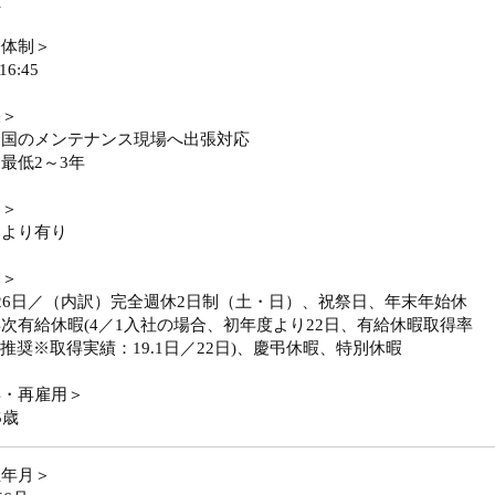
員
務体制＞
16:45
張＞
全国のメンテナンス現場へ出張対応
最低2～3年
勤＞
により有り
日＞
26日／（内訳）完全週休2日制（土・日）、祝祭日、年末年始休
次有給休暇(4／1入社の場合、初年度より22日、有給休暇取得率
を推奨※取得実績：19.1日／22日)、慶弔休暇、特別休暇
年・再雇用＞
5歳
立年月＞