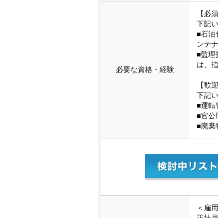
【必
下記
■石
ンテ
■監
は、
必要な資格・経験
【歓
下記
■運転
■官公
■廃棄
＜雇