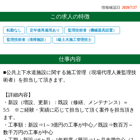
情報確認日
2026/7/27
この求人の特徴
転勤なし
定年後再雇用あり
監理技術者（機械器具設置）
監理技術者（清掃施設）
1級土木施工管理技士
仕事内容
■公共上下水道施設に関する施工管理（現場代理人兼監理技
術者）を担当して頂きます。
【詳細内容】
・新設（増設、更新）：既設（修繕、メンテナンス）＝
5:5 ※ご経験・実績に応じて担当して頂く案件を担当頂き
ます。
・工事額：新設⇒1～3億円の工事が中心／既設⇒数百万～
数千万円の工事が中心
・工期：新設⇒6ヶ月～1年程度／既設⇒1ヶ月未満中心（2